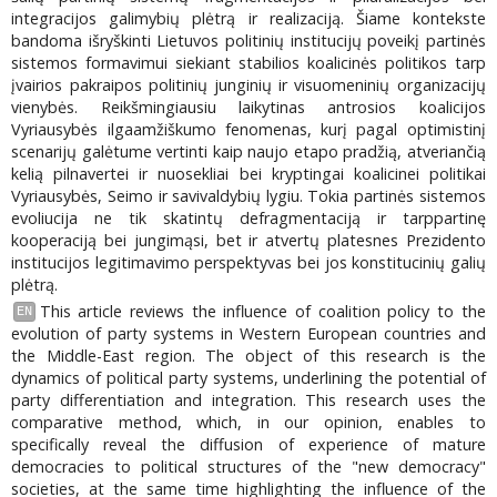
integracijos galimybių plėtrą ir realizaciją. Šiame kontekste
bandoma išryškinti Lietuvos politinių institucijų poveikį partinės
sistemos formavimui siekiant stabilios koalicinės politikos tarp
įvairios pakraipos politinių junginių ir visuomeninių organizacijų
vienybės. Reikšmingiausiu laikytinas antrosios koalicijos
Vyriausybės ilgaamžiškumo fenomenas, kurį pagal optimistinį
scenarijų galėtume vertinti kaip naujo etapo pradžią, atveriančią
kelią pilnavertei ir nuosekliai bei kryptingai koalicinei politikai
Vyriausybės, Seimo ir savivaldybių lygiu. Tokia partinės sistemos
evoliucija ne tik skatintų defragmentaciją ir tarppartinę
kooperaciją bei jungimąsi, bet ir atvertų platesnes Prezidento
institucijos legitimavimo perspektyvas bei jos konstitucinių galių
plėtrą.
This article reviews the influence of coalition policy to the
EN
evolution of party systems in Western European countries and
the Middle-East region. The object of this research is the
dynamics of political party systems, underlining the potential of
party differentiation and integration. This research uses the
comparative method, which, in our opinion, enables to
specifically reveal the diffusion of experience of mature
democracies to political structures of the "new democracy"
societies, at the same time highlighting the influence of the