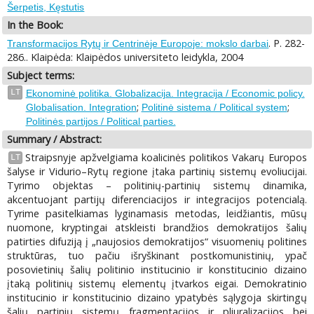
Šerpetis, Kęstutis
In the Book:
. P. 282-
Transformacijos Rytų ir Centrinėje Europoje: mokslo darbai
286.. Klaipėda: Klaipėdos universiteto leidykla, 2004
Subject terms:
LT
Ekonominė politika. Globalizacija. Integracija / Economic policy.
;
;
Globalisation. Integration
Politinė sistema / Political system
Politinės partijos / Political parties.
Summary / Abstract:
Straipsnyje apžvelgiama koalicinės politikos Vakarų Europos
LT
šalyse ir Vidurio–Rytų regione įtaka partinių sistemų evoliucijai.
Tyrimo objektas – politinių-partinių sistemų dinamika,
akcentuojant partijų diferenciacijos ir integracijos potencialą.
Tyrime pasitelkiamas lyginamasis metodas, leidžiantis, mūsų
nuomone, kryptingai atskleisti brandžios demokratijos šalių
patirties difuziją į „naujosios demokratijos“ visuomenių politines
struktūras, tuo pačiu išryškinant postkomunistinių, ypač
posovietinių šalių politinio institucinio ir konstitucinio dizaino
įtaką politinių sistemų elementų įtvarkos eigai. Demokratinio
institucinio ir konstitucinio dizaino ypatybės sąlygoja skirtingų
šalių partinių sistemų fragmentacijos ir pliuralizacijos bei