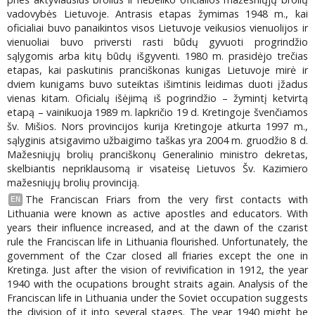
vadovybės Lietuvoje. Antrasis etapas žymimas 1948 m., kai
oficialiai buvo panaikintos visos Lietuvoje veikusios vienuolijos ir
vienuoliai buvo priversti rasti būdų gyvuoti progrindžio
sąlygomis arba kitų būdų išgyventi. 1980 m. prasidėjo trečias
etapas, kai paskutinis pranciškonas kunigas Lietuvoje mirė ir
dviem kunigams buvo suteiktas išimtinis leidimas duoti įžadus
vienas kitam. Oficialų išėjimą iš pogrindžio – žymintį ketvirtą
etapą – vainikuoja 1989 m. lapkričio 19 d. Kretingoje švenčiamos
šv. Mišios. Nors provincijos kurija Kretingoje atkurta 1997 m.,
sąlyginis atsigavimo užbaigimo taškas yra 2004 m. gruodžio 8 d.
Mažesniųjų brolių pranciškonų Generalinio ministro dekretas,
skelbiantis nepriklausomą ir visateisę Lietuvos Šv. Kazimiero
mažesniųjų brolių provinciją.
The Franciscan Friars from the very first contacts with
EN
Lithuania were known as active apostles and educators. With
years their influence increased, and at the dawn of the czarist
rule the Franciscan life in Lithuania flourished. Unfortunately, the
government of the Czar closed all friaries except the one in
Kretinga. Just after the vision of revivification in 1912, the year
1940 with the ocupations brought straits again. Analysis of the
Franciscan life in Lithuania under the Soviet occupation suggests
the division of it into several stages. The year 1940 might be