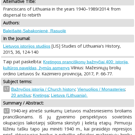
Alternative Title:
Franciscans of Lithuania in the years 1940–1989/2014: from
dispersal to rebirth
Authors:
Baleišaitė-Sabakonienė, Rasuolė
In the Journal:
[LIS] Studies of Lithuania's History,
Lietuvos istorijos studijos
2015, 36, 124-140
Taip pat paskelbta:
Kretingos pranciškonų bažnyčiai 400: istorija,
Vilnius: Mažesniųjų brolių
kultūros paveldas, žymūs asmenys
ordino Lietuvos šv. Kazimiero provincija, 2017, P. 66-77.
Subject terms:
;
;
LT
Bažnyčios istorija / Church history
Vienuolijos / Monasteries
;
;
20 amžius
Kretinga
Lietuva (Lithuania).
Summary / Abstract:
1940-ieji atnešė sunkumų Lietuvos mažesniesiems broliams
LT
pranciškonams. Iš jų gyvenimo perspektyvos sovietinės
okupacijos laikotarpį siūloma skirstyti į keletą etapų. Pirmuoju
lūžiniu tašku tapo jau minėti 1940 m., kai prasidėjo represijos
prieš aktyviausius brolius ir nebeliko oficialios mažesniųjų brolių