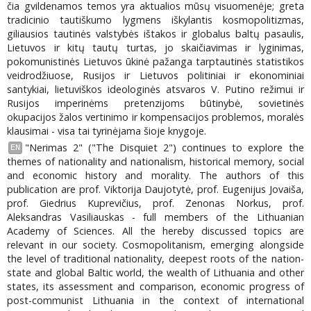
čia gvildenamos temos yra aktualios mūsų visuomenėje; greta
tradicinio tautiškumo lygmens iškylantis kosmopolitizmas,
giliausios tautinės valstybės ištakos ir globalus baltų pasaulis,
Lietuvos ir kitų tautų turtas, jo skaičiavimas ir lyginimas,
pokomunistinės Lietuvos ūkinė pažanga tarptautinės statistikos
veidrodžiuose, Rusijos ir Lietuvos politiniai ir ekonominiai
santykiai, lietuviškos ideologinės atsvaros V. Putino režimui ir
Rusijos imperinėms pretenzijoms būtinybė, sovietinės
okupacijos žalos vertinimo ir kompensacijos problemos, moralės
klausimai - visa tai tyrinėjama šioje knygoje.
"Nerimas 2" ("The Disquiet 2") continues to explore the
EN
themes of nationality and nationalism, historical memory, social
and economic history and morality. The authors of this
publication are prof. Viktorija Daujotytė, prof. Eugenijus Jovaiša,
prof. Giedrius Kuprevičius, prof. Zenonas Norkus, prof.
Aleksandras Vasiliauskas - full members of the Lithuanian
Academy of Sciences. All the hereby discussed topics are
relevant in our society. Cosmopolitanism, emerging alongside
the level of traditional nationality, deepest roots of the nation-
state and global Baltic world, the wealth of Lithuania and other
states, its assessment and comparison, economic progress of
post-communist Lithuania in the context of international