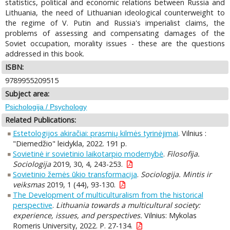
statistics, political and economic relations between Russia and
Lithuania, the need of Lithuanian ideological counterweight to
the regime of V. Putin and Russia's imperialist claims, the
problems of assessing and compensating damages of the
Soviet occupation, morality issues - these are the questions
addressed in this book.
ISBN:
9789955209515
Subject area:
Psichologija / Psychology
Related Publications:
Estetologijos akiračiai: prasmių kilmės tyrinėjimai
. Vilnius :
"Diemedžio" leidykla, 2022. 191 p.
Sovietinė ir sovietinio laikotarpio modernybė
.
Filosofija.
Sociologija
2019, 30, 4, 243-253.
Sovietinio žemės ūkio transformacija
.
Sociologija. Mintis ir
veiksmas
2019, 1 (44), 93-130.
The Development of multiculturalism from the historical
perspective
.
Lithuania towards a multicultural society:
experience, issues, and perspectives.
Vilnius: Mykolas
Romeris University, 2022. P. 27-134.