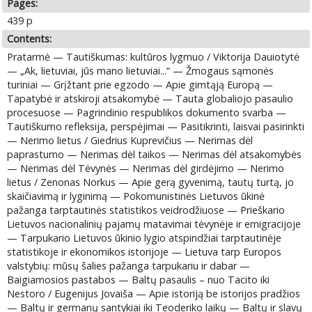
Pages:
439 p
Contents:
Pratarmė — Tautiškumas: kultūros lygmuo / Viktorija Dauiotytė
— „Ak, lietuviai, jūs mano lietuviai...“ — Žmogaus sąmonės
turiniai — Grįžtant prie egzodo — Apie gimtąją Europą —
Tapatybė ir atskiroji atsakomybė — Tauta globaliojo pasaulio
procesuose — Pagrindinio respublikos dokumento svarba —
Tautiškumo refleksija, perspėjimai — Pasitikrinti, laisvai pasirinkti
— Nerimo lietus / Giedrius Kuprevičius — Nerimas dėl
paprastumo — Nerimas dėl taikos — Nerimas dėl atsakomybės
— Nerimas dėl Tėvynės — Nerimas dėl girdėjimo — Nerimo
lietus / Zenonas Norkus — Apie gerą gyvenimą, tautų turtą, jo
skaičiavimą ir lyginimą — Pokomunistinės Lietuvos ūkinė
pažanga tarptautinės statistikos veidrodžiuose — Prieškario
Lietuvos nacionalinių pajamų matavimai tėvynėje ir emigracijoje
— Tarpukario Lietuvos ūkinio lygio atspindžiai tarptautinėje
statistikoje ir ekonomikos istorijoje — Lietuva tarp Europos
valstybių: mūsų šalies pažanga tarpukariu ir dabar —
Baigiamosios pastabos — Baltų pasaulis – nuo Tacito iki
Nestoro / Eugenijus Jovaiša — Apie istoriją be istorijos pradžios
— Baltų ir germanų santykiai iki Teoderiko laikų — Baltų ir slavų