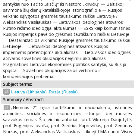
santykiai nuo Tacito „aisčių“ iki Nestoro „krivičių“ — Baltiškoji
savimonė šių dienų katalikiškojoje istoriografijoje — Rusijos
veiksnio sąlygotos grėsmės tautiškumo raiškai Lietuvoje /
Aleksandras Vasiliauskas — Lietuviškos ideologinės atsvaros
Putino režimo ideologijai aktualumas — SSRS kaip komunistinės
Rusijos imperijos paveldo grėsmės tautiškumo raiškai Lietuvoje
— Destalinizacijos vilkinimo Rusijoje grėsmės tautiškumo raiškai
Lietuvoje — Lietuviškos ideologinės atsvaros Rusijos
imperinėms pretenzijoms aktualumas — Lietuviškos ideologinės
atsvaros sovietinės okupacijos neigimui aktualumas —
Pragmatinės Lietuvos ekonominės politikos santykių su Rusija
spąstai —Sovietinės okupacijos žalos vertinimo ir
kompensacijos problema.
Subject terms:
;
LT
Lietuva (Lithuania)
Rusija (Russia).
Summary / Abstract:
„Nerimas 2“ tęsia tautiškumo ir nacionalumo, istorinės
LT
atminties, socialinės ir ekonominės istorijos bei moralės
savivokos temas. Šio leidinio autoriai - prof. Viktorija Daujotytė,
prof. Eugenijus Jovaiša, prof. Giedrius Kuprevičius, prof. Zenonas
Norkus, prof. Aleksandras Vasiliauskas - tikrieji LMA nariai. Visos