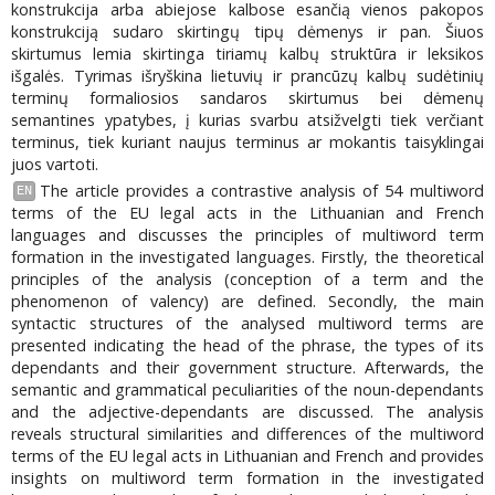
konstrukcija arba abiejose kalbose esančią vienos pakopos
konstrukciją sudaro skirtingų tipų dėmenys ir pan. Šiuos
skirtumus lemia skirtinga tiriamų kalbų struktūra ir leksikos
išgalės. Tyrimas išryškina lietuvių ir prancūzų kalbų sudėtinių
terminų formaliosios sandaros skirtumus bei dėmenų
semantines ypatybes, į kurias svarbu atsižvelgti tiek verčiant
terminus, tiek kuriant naujus terminus ar mokantis taisyklingai
juos vartoti.
The article provides a contrastive analysis of 54 multiword
EN
terms of the EU legal acts in the Lithuanian and French
languages and discusses the principles of multiword term
formation in the investigated languages. Firstly, the theoretical
principles of the analysis (conception of a term and the
phenomenon of valency) are defined. Secondly, the main
syntactic structures of the analysed multiword terms are
presented indicating the head of the phrase, the types of its
dependants and their government structure. Afterwards, the
semantic and grammatical peculiarities of the noun-dependants
and the adjective-dependants are discussed. The analysis
reveals structural similarities and differences of the multiword
terms of the EU legal acts in Lithuanian and French and provides
insights on multiword term formation in the investigated