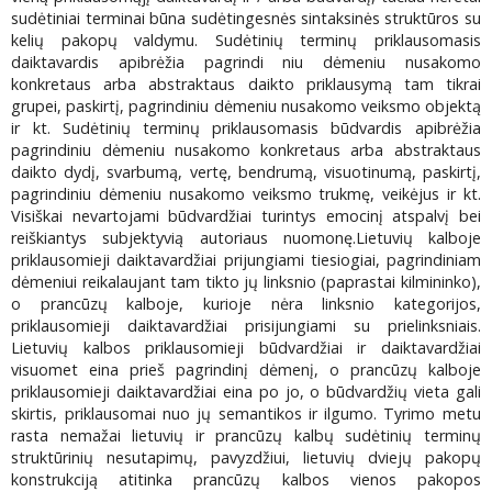
sudėtiniai terminai būna sudėtingesnės sintaksinės struktūros su
kelių pakopų valdymu. Sudėtinių terminų priklausomasis
daiktavardis apibrėžia pagrindi niu dėmeniu nusakomo
konkretaus arba abstraktaus daikto priklausymą tam tikrai
grupei, paskirtį, pagrindiniu dėmeniu nusakomo veiksmo objektą
ir kt. Sudėtinių terminų priklausomasis būdvardis apibrėžia
pagrindiniu dėmeniu nusakomo konkretaus arba abstraktaus
daikto dydį, svarbumą, vertę, bendrumą, visuotinumą, paskirtį,
pagrindiniu dėmeniu nusakomo veiksmo trukmę, veikėjus ir kt.
Visiškai nevartojami būdvardžiai turintys emocinį atspalvį bei
reiškiantys subjektyvią autoriaus nuomonę.Lietuvių kalboje
priklausomieji daiktavardžiai prijungiami tiesiogiai, pagrindiniam
dėmeniui reikalaujant tam tikto jų linksnio (paprastai kilmininko),
o prancūzų kalboje, kurioje nėra linksnio kategorijos,
priklausomieji daiktavardžiai prisijungiami su prielinksniais.
Lietuvių kalbos priklausomieji būdvardžiai ir daiktavardžiai
visuomet eina prieš pagrindinį dėmenį, o prancūzų kalboje
priklausomieji daiktavardžiai eina po jo, o būdvardžių vieta gali
skirtis, priklausomai nuo jų semantikos ir ilgumo. Tyrimo metu
rasta nemažai lietuvių ir prancūzų kalbų sudėtinių terminų
struktūrinių nesutapimų, pavyzdžiui, lietuvių dviejų pakopų
konstrukciją atitinka prancūzų kalbos vienos pakopos