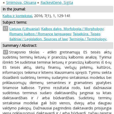
Smirnova, Oksana
Rackevičienė, Sigita
In the Journal:
, 2016, 7(1), 1, 129-141
Kalba ir kontekstai
Subject terms:
;
;
LT
Lietuva (Lithuania)
Kalbos dalys. Morfologija / Morphology
;
Romanų kalbos / Romance languages
Teisėkūra. Teisės
;
šaltiniai / Legislation. Sources of law
Terminija / Terminology.
Summary / Abstract:
Straipsnio tikslas - atlikti gretinamąją ES teisės aktų
LT
sudėtinių terminų lietuvių ir prancūzų kalbomis analizę. Tyrimui
išrinkti 54 sudėtiniai terminai lietuvių ir prancūzų kalbomis iš 6-ių
ES teisės aktų, skirtų finansų, viešųjų pirkimų, kultūros,
informacijos teikimui ir kitiems klausimams spręsti. Tyrimu siekta
išsiaiškinti sudėtinių terminų sudarymo sintaksinius modelius bei
priklausomųjų dėmenų semantines ir gramatines ypatybes
tiriamose kalbose. Tyrimo rezultatai rodo, kad dažniausiai
sudėtinius terminus sudaro daiktavardžių junginiai su kitais
daiktavardžiais ir / arba būdvardžiais. Sudėtinių terminų
sintaksiniai modeliai gali būti vienos, dviejų arba daugiau
valdymo pakopų. Dažniausiai pagrindinis daiktavardis prisijungia
vieną priklausomąjį daiktavardį ir / arba būdvardį, tačiau neretai