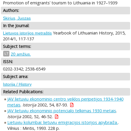
Promotion of emigrants’ tourism to Lithuania in 1927–1939
Authors:
Skirius, Juozas
In the Journal:
Yearbook of Lithuanian History, 2015,
Lietuvos istorijos metraštis
2014/1, 117-137
Subject terms:
LT
20 amžius.
ISSN:
0202-3342; 2538-6549
Subject area:
Istorija / History
Related Publications:
JAV lietuvių ekonominio centro veiklos peripetijos 1934-1940
metais
.
Istorija
2002, 54, 87-93.
JAV lietuvių ekonominio potencialo telkimas 1930 metais
.
Istorija
2002, 52, 46-52.
Lietuvių kolumbai: lietuvių emigracijos istorijos apybraiža.
.
Vilnius : Mintis, 1993. 228 p.