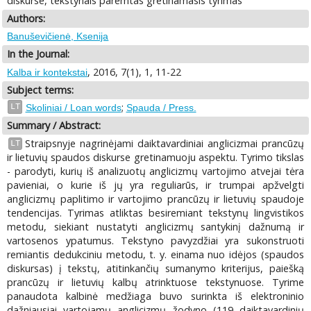
diskurse, tekstynais paremtas gretinamasis tyrimas
Authors:
Banuševičienė, Ksenija
In the Journal:
, 2016, 7(1), 1, 11-22
Kalba ir kontekstai
Subject terms:
;
LT
Skoliniai / Loan words
Spauda / Press.
Summary / Abstract:
Straipsnyje nagrinėjami daiktavardiniai anglicizmai prancūzų
LT
ir lietuvių spaudos diskurse gretinamuoju aspektu. Tyrimo tikslas
- parodyti, kurių iš analizuotų anglicizmų vartojimo atvejai tėra
pavieniai, o kurie iš jų yra reguliarūs, ir trumpai apžvelgti
anglicizmų paplitimo ir vartojimo prancūzų ir lietuvių spaudoje
tendencijas. Tyrimas atliktas besiremiant tekstynų lingvistikos
metodu, siekiant nustatyti anglicizmų santykinį dažnumą ir
vartosenos ypatumus. Tekstyno pavyzdžiai yra sukonstruoti
remiantis dedukciniu metodu, t. y. einama nuo idėjos (spaudos
diskursas) į tekstų, atitinkančių sumanymo kriterijus, paiešką
prancūzų ir lietuvių kalbų atrinktuose tekstynuose. Tyrime
panaudota kalbinė medžiaga buvo surinkta iš elektroninio
dažniausiai vartojamų anglicizmų žodyno (119 daiktavardinių