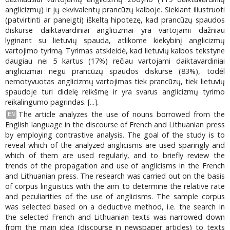
anglicizmų) ir jų ekvivalentų prancūzų kalboje. Siekiant iliustruoti
(patvirtinti ar paneigti) iškeltą hipotezę, kad prancūzų spaudos
diskurse daiktavardiniai anglicizmai yra vartojami dažniau
lyginant su lietuvių spauda, atlikome kiekybinį anglicizmų
vartojimo tyrimą. Tyrimas atskleidė, kad lietuvių kalbos tekstyne
daugiau nei 5 kartus (17%) rečiau vartojami daiktavardiniai
anglicizmai negu prancūzų spaudos diskurse (83%), todėl
nemotyvuotas anglicizmų vartojimas tiek prancūzų, tiek lietuvių
spaudoje turi didelę reikšmę ir yra svarus anglicizmų tyrimo
reikalingumo pagrindas. [...].
The article analyzes the use of nouns borrowed from the
EN
English language in the discourse of French and Lithuanian press
by employing contrastive analysis. The goal of the study is to
reveal which of the analyzed anglicisms are used sparingly and
which of them are used regularly, and to briefly review the
trends of the propagation and use of anglicisms in the French
and Lithuanian press. The research was carried out on the basis
of corpus linguistics with the aim to determine the relative rate
and peculiarities of the use of anglicisms. The sample corpus
was selected based on a deductive method, i.e. the search in
the selected French and Lithuanian texts was narrowed down
from the main idea (discourse in newspaper articles) to texts