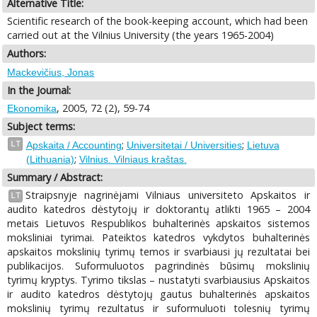
Alternative Title:
Scientific research of the book-keeping account, which had been
carried out at the Vilnius University (the years 1965-2004)
Authors:
Mackevičius, Jonas
In the Journal:
, 2005, 72 (2), 59-74
Ekonomika
Subject terms:
;
;
LT
Apskaita / Accounting
Universitetai / Universities
Lietuva
;
(Lithuania)
Vilnius. Vilniaus kraštas.
Summary / Abstract:
Straipsnyje nagrinėjami Vilniaus universiteto Apskaitos ir
LT
audito katedros dėstytojų ir doktorantų atlikti 1965 – 2004
metais Lietuvos Respublikos buhalterinės apskaitos sistemos
moksliniai tyrimai. Pateiktos katedros vykdytos buhalterinės
apskaitos mokslinių tyrimų temos ir svarbiausi jų rezultatai bei
publikacijos. Suformuluotos pagrindinės būsimų mokslinių
tyrimų kryptys. Tyrimo tikslas – nustatyti svarbiausius Apskaitos
ir audito katedros dėstytojų gautus buhalterinės apskaitos
mokslinių tyrimų rezultatus ir suformuluoti tolesnių tyrimų