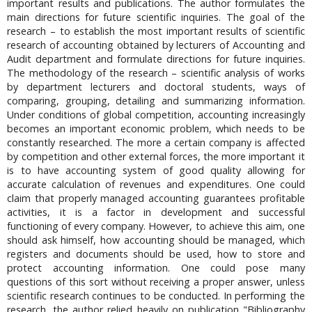
important results and publications. The author formulates the
main directions for future scientific inquiries. The goal of the
research – to establish the most important results of scientific
research of accounting obtained by lecturers of Accounting and
Audit department and formulate directions for future inquiries.
The methodology of the research – scientific analysis of works
by department lecturers and doctoral students, ways of
comparing, grouping, detailing and summarizing information.
Under conditions of global competition, accounting increasingly
becomes an important economic problem, which needs to be
constantly researched. The more a certain company is affected
by competition and other external forces, the more important it
is to have accounting system of good quality allowing for
accurate calculation of revenues and expenditures. One could
claim that properly managed accounting guarantees profitable
activities, it is a factor in development and successful
functioning of every company. However, to achieve this aim, one
should ask himself, how accounting should be managed, which
registers and documents should be used, how to store and
protect accounting information. One could pose many
questions of this sort without receiving a proper answer, unless
scientific research continues to be conducted. In performing the
research, the author relied heavily on publication "Bibliography