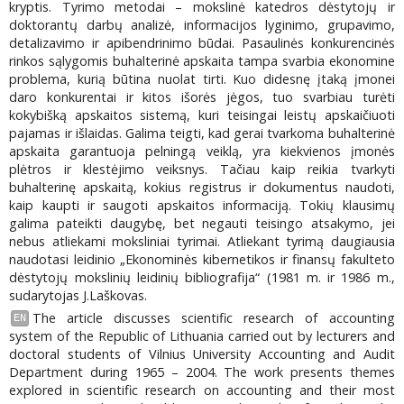
kryptis. Tyrimo metodai – mokslinė katedros dėstytojų ir
doktorantų darbų analizė, informacijos lyginimo, grupavimo,
detalizavimo ir apibendrinimo būdai. Pasaulinės konkurencinės
rinkos sąlygomis buhalterinė apskaita tampa svarbia ekonomine
problema, kurią būtina nuolat tirti. Kuo didesnę įtaką įmonei
daro konkurentai ir kitos išorės jėgos, tuo svarbiau turėti
kokybišką apskaitos sistemą, kuri teisingai leistų apskaičiuoti
pajamas ir išlaidas. Galima teigti, kad gerai tvarkoma buhalterinė
apskaita garantuoja pelningą veiklą, yra kiekvienos įmonės
plėtros ir klestėjimo veiksnys. Tačiau kaip reikia tvarkyti
buhalterinę apskaitą, kokius registrus ir dokumentus naudoti,
kaip kaupti ir saugoti apskaitos informaciją. Tokių klausimų
galima pateikti daugybę, bet negauti teisingo atsakymo, jei
nebus atliekami moksliniai tyrimai. Atliekant tyrimą daugiausia
naudotasi leidinio „Ekonominės kibernetikos ir finansų fakulteto
dėstytojų mokslinių leidinių bibliografija“ (1981 m. ir 1986 m.,
sudarytojas J.Laškovas.
The article discusses scientific research of accounting
EN
system of the Republic of Lithuania carried out by lecturers and
doctoral students of Vilnius University Accounting and Audit
Department during 1965 – 2004. The work presents themes
explored in scientific research on accounting and their most