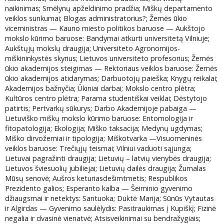
naikinimas; Smėlynų apželdinimo pradžia; Miškų departamento
veiklos sunkumai; Blogas administratorius?; Žemės ūkio
viceministras — Kauno miesto politikos baruose — Aukštojo
mokslo kūrimo baruose: Bandymai atkurti universitetą Vilniuje;
Aukštųjų mokslų draugija; Universiteto Agronomijos-
miškininkystės skyrius; Lietuvos universiteto profesorius; Žemės
ūkio akademijos steigimas — Rektoriaus veiklos baruose: Žemės
ūkio akademijos atidarymas; Darbuotojų paieška; Knygų reikalai;
Akademijos bažnyčia; Ūkiniai darbai; Mokslo centro plėtra;
Kultūros centro plėtra; Parama studentiškai veiklai; Dėstytojo
patirtis; Pertvarkų sūkurys; Darbo Akademijoje pabaiga —
Lietuviško miškų mokslo kūrimo baruose: Entomologija ir
fitopatologija; Ekologija; Miško taksacija; Medynų ugdymas;
Miško dirvožemiai ir tipologija; Miškotvarka —Visuomeninės
veiklos baruose: Trečiųjų teismai; Vilniui vaduoti sąjunga;
Lietuvai pagražinti draugija; Lietuvių – latvių vienybės draugija;
Lietuvos šviesuolių jubiliejai; Lietuvių dailės draugija; Žurnalas
Mūsų senovė; Aušros keturiasdešimtmetis; Respublikos
Prezidento galios; Esperanto kalba — Šeiminio gyvenimo
džiaugsmai ir netektys: Santuoka; Duktė Marija; Sūnūs Vytautas
ir Algirdas — Gyvenimo saulėlydis: Pasitraukimas į Kupiškį; Fizinė
negalia ir dvasinė vienatvė; Atsisveikinimai su bendražygiais;