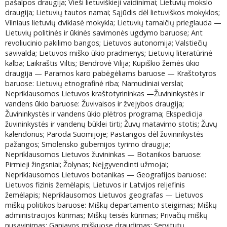
pašalpos draugija; Vieši lietuviškieji vaidinimai; Lietuvių mokslo
draugija; Lietuvių tautos namai; Sąjūdis dėl lietuviškos mokyklos;
Vilniaus lietuvių dviklasė mokykla; Lietuvių tarnaičių prieglauda —
Lietuvių politinės ir ūkinės savimonės ugdymo baruose; Ant
revoliucinio pakilimo bangos; Lietuvos autonomija; Valstiečių
savivalda; Lietuvos miško ūkio pradmenys; Lietuvių literatūrinė
kalba; Laikraštis Viltis; Bendrovė Vilija; Kupiškio žemės ūkio
draugija — Paramos karo pabėgėliams baruose — Kraštotyros
baruose: Lietuvių etnografinė riba; Namudiniai verslai;
Nepriklausomos Lietuvos kraštotyrininkas —Žuvininkystės ir
vandens ūkio baruose: Žuvivaisos ir žvejybos draugija;
Žuvininkystės ir vandens ūkio plėtros programa; Ekspedicija
žuvininkystės ir vandenų būklei tirti; Žuvų matavimo stotis; Žuvų
kalendorius; Paroda Suomijoje; Pastangos dėl žuvininkystės
pažangos; Smolensko gubernijos tyrimo draugija;
Nepriklausomos Lietuvos žuvininkas — Botanikos baruose:
Pirmieji žingsniai; Žolynas; Neįgyvendinti užmojai;
Nepriklausomos Lietuvos botanikas — Geografijos baruose:
Lietuvos fizinis žemėlapis; Lietuvos ir Latvijos reljefinis
žemėlapis; Nepriklausomos Lietuvos geografas — Lietuvos
miškų politikos baruose: Miškų departamento steigimas; Miškų
administracijos kūrimas; Miškų teisės kūrimas; Privačių miškų
nusavinimas; Ganiavos miškuose draudimas; Servitutų