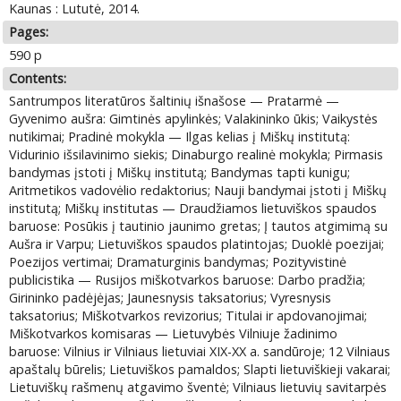
Kaunas : Lututė, 2014.
Pages:
590 p
Contents:
Santrumpos literatūros šaltinių išnašose — Pratarmė —
Gyvenimo aušra: Gimtinės apylinkės; Valakininko ūkis; Vaikystės
nutikimai; Pradinė mokykla — Ilgas kelias į Miškų institutą:
Vidurinio išsilavinimo siekis; Dinaburgo realinė mokykla; Pirmasis
bandymas įstoti į Miškų institutą; Bandymas tapti kunigu;
Aritmetikos vadovėlio redaktorius; Nauji bandymai įstoti į Miškų
institutą; Miškų institutas — Draudžiamos lietuviškos spaudos
baruose: Posūkis į tautinio jaunimo gretas; Į tautos atgimimą su
Aušra ir Varpu; Lietuviškos spaudos platintojas; Duoklė poezijai;
Poezijos vertimai; Dramaturginis bandymas; Pozityvistinė
publicistika — Rusijos miškotvarkos baruose: Darbo pradžia;
Girininko padėjėjas; Jaunesnysis taksatorius; Vyresnysis
taksatorius; Miškotvarkos revizorius; Titulai ir apdovanojimai;
Miškotvarkos komisaras — Lietuvybės Vilniuje žadinimo
baruose: Vilnius ir Vilniaus lietuviai XIX-XX a. sandūroje; 12 Vilniaus
apaštalų būrelis; Lietuviškos pamaldos; Slapti lietuviškieji vakarai;
Lietuviškų rašmenų atgavimo šventė; Vilniaus lietuvių savitarpės