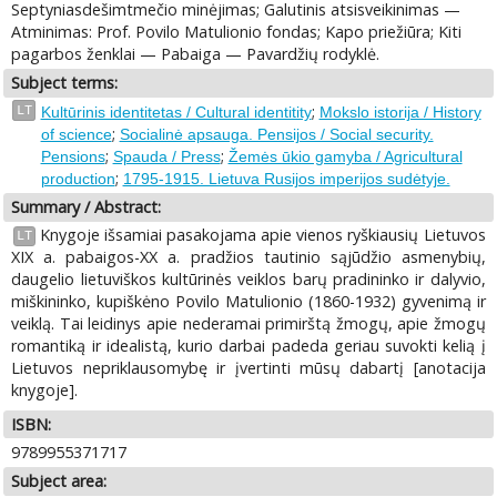
Septyniasdešimtmečio minėjimas; Galutinis atsisveikinimas —
Atminimas: Prof. Povilo Matulionio fondas; Kapo priežiūra; Kiti
pagarbos ženklai — Pabaiga — Pavardžių rodyklė.
Subject terms:
;
LT
Kultūrinis identitetas / Cultural identitity
Mokslo istorija / History
;
of science
Socialinė apsauga. Pensijos / Social security.
;
;
Pensions
Spauda / Press
Žemės ūkio gamyba / Agricultural
;
production
1795-1915. Lietuva Rusijos imperijos sudėtyje.
Summary / Abstract:
Knygoje išsamiai pasakojama apie vienos ryškiausių Lietuvos
LT
XIX a. pabaigos-XX a. pradžios tautinio sąjūdžio asmenybių,
daugelio lietuviškos kultūrinės veiklos barų pradininko ir dalyvio,
miškininko, kupiškėno Povilo Matulionio (1860-1932) gyvenimą ir
veiklą. Tai leidinys apie nederamai primirštą žmogų, apie žmogų
romantiką ir idealistą, kurio darbai padeda geriau suvokti kelią į
Lietuvos nepriklausomybę ir įvertinti mūsų dabartį [anotacija
knygoje].
ISBN:
9789955371717
Subject area: