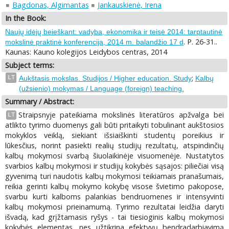
Bagdonas, Algimantas
Jankauskienė, Irena
In the Book:
Naujų idėjų beieškant: vadyba, ekonomika ir teisė 2014: tarptautinė
. P. 26-31..
mokslinė praktinė konferencija, 2014 m. balandžio 17 d
Kaunas: Kauno kolegijos Leidybos centras, 2014
Subject terms:
;
LT
Aukštasis mokslas. Studijos / Higher education. Study
Kalbų
(užsienio) mokymas / Language (foreign) teaching.
Summary / Abstract:
Straipsnyje pateikiama mokslinės literatūros apžvalga bei
LT
atlikto tyrimo duomenys gali būti pritaikyti tobulinant aukštosios
mokyklos veiklą, siekiant išsiaiškinti studentų poreikius ir
lūkesčius, norint pasiekti realių studijų rezultatų, atspindinčių
kalbų mokymosi svarbą šiuolaikinėje visuomenėje. Nustatytos
svarbios kalbų mokymosi ir studijų kokybės sąsajos: piliečiai visą
gyvenimą turi naudotis kalbų mokymosi teikiamais pranašumais,
reikia gerinti kalbų mokymo kokybę visose švietimo pakopose,
svarbu kurti kalboms palankias bendruomenes ir intensyvinti
kalbų mokymosi prieinamumą. Tyrimo rezultatai leidžia daryti
išvadą, kad grįžtamasis ryšys - tai tiesioginis kalbų mokymosi
kokybės elementas, nes užtikrina efektyvų bendradarbiavimą