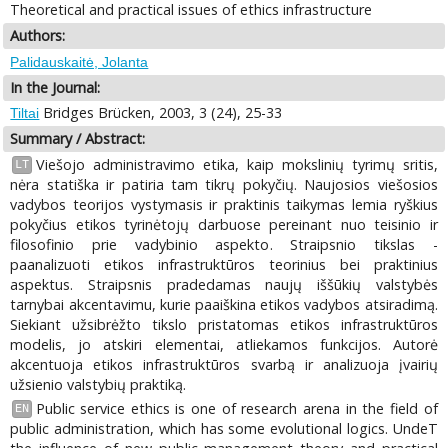
Theoretical and practical issues of ethics infrastructure
Authors:
Palidauskaitė, Jolanta
In the Journal:
Bridges Brücken, 2003, 3 (24), 25-33
Tiltai
Summary / Abstract:
Viešojo administravimo etika, kaip mokslinių tyrimų sritis,
LT
nėra statiška ir patiria tam tikrų pokyčių. Naujosios viešosios
vadybos teorijos vystymasis ir praktinis taikymas lemia ryškius
pokyčius etikos tyrinėtojų darbuose pereinant nuo teisinio ir
filosofinio prie vadybinio aspekto. Straipsnio tikslas -
paanalizuoti etikos infrastruktūros teorinius bei praktinius
aspektus. Straipsnis pradedamas naujų iššūkių valstybės
tarnybai akcentavimu, kurie paaiškina etikos vadybos atsiradimą.
Siekiant užsibrėžto tikslo pristatomas etikos infrastruktūros
modelis, jo atskiri elementai, atliekamos funkcijos. Autorė
akcentuoja etikos infrastruktūros svarbą ir analizuoja įvairių
užsienio valstybių praktiką.
Public service ethics is one of research arena in the field of
EN
public administration, which has some evolutional logics. UndeT