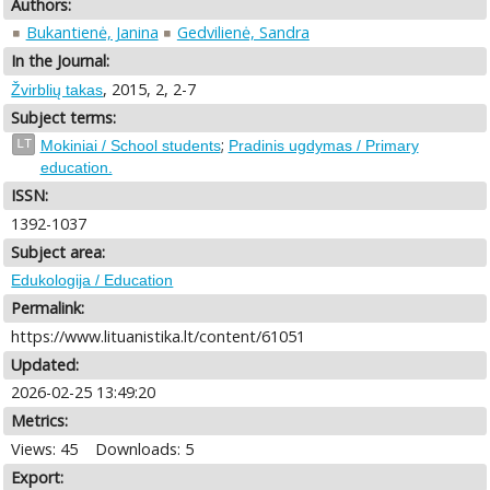
Authors:
Bukantienė, Janina
Gedvilienė, Sandra
In the Journal:
, 2015, 2, 2-7
Žvirblių takas
Subject terms:
;
LT
Mokiniai / School students
Pradinis ugdymas / Primary
education.
ISSN:
1392-1037
Subject area:
Edukologija / Education
Permalink:
https://www.lituanistika.lt/content/61051
Updated:
2026-02-25 13:49:20
Metrics:
Views: 45
Downloads: 5
Export: