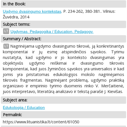
In the Book:
. P. 234-262, 380-381.. Vilnius:
Ugdymo dvasingumo kontekstas
Žuvėdra, 2014
Subject terms:
LT
Ugdymas. Pedagogika / Education. Pedagogy.
Summary / Abstract:
Nagrinėjama ugdymo dvasingumo tikrovė, ją konkretinantys
LT
komponentai ir jų esmę atspindinčios sąvokos. Tyrimu
nustatyta, kad ugdymo ir jo konteksto dvasingumas yra
objektyvūs ugdymo reiškimai ir dvasingumo tikrovės
komponentai, kad juos žyminčios sąvokos yra universalios ir kad
jomis yra pristatomas edukologijos mokslo nagrinėjamos
tikrovės fragmentas. Nagrinėjant problemą, ugdymo praktiką
organizavo ir empirinio tyrimo duomenis rinko V. Merčaitienė,
juos interpretavo, literatūrą analizavo ir tekstą parašė J. Kievišas.
Subject area:
Edukologija / Education
Permalink:
https://www.lituanistika.lt/content/61050