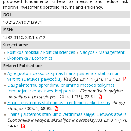
proposed fundamental criteria to measure and reduce risk
improve investment portfolio returns and efficiency.
DOI:
10.21277/sc.v1i39.71
ISSN:
1392-3110; 2351-6712
Subject area:
Politikos mokslai / Political sciences
Vadyba / Management
Ekonomika / Economics
Related Publications:
Agreguoto indekso taikymas finansų sistemos stabilumui
vertinti (Lietuvos pavyzdžiu)
.
Vadyba
2014, 1 (24), 113-120.
Daugiakriterinių sprendimų priėmimo metodo taikymas
formuojant vertės investicinį portfelį
.
Ekonomika ir vadyba:
aktualijos ir perspektyvos
2014, 1 (33), 72-81.
Finansų sistemos stabilumas - centrinio banko tikslas
.
Pinigų
studijos
2008, 1, 68-83.
Finansų sistemos stabilumo vertinimas šalyje: Lietuvos atvejis
.
Ekonomika ir vadyba: aktualijos ir perspektyvos
2010, 1 (17),
34-42.