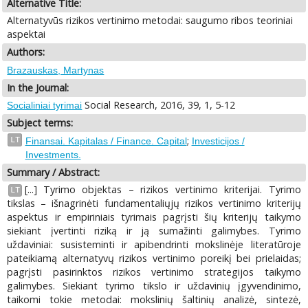
Alternative Title:
Alternatyvūs rizikos vertinimo metodai: saugumo ribos teoriniai
aspektai
Authors:
Brazauskas, Martynas
In the Journal:
Social Research, 2016, 39, 1, 5-12
Socialiniai tyrimai
Subject terms:
;
LT
Finansai. Kapitalas / Finance. Capital
Investicijos /
Investments.
Summary / Abstract:
[...] Tyrimo objektas – rizikos vertinimo kriterijai. Tyrimo
LT
tikslas – išnagrinėti fundamentaliųjų rizikos vertinimo kriterijų
aspektus ir empiriniais tyrimais pagrįsti šių kriterijų taikymo
siekiant įvertinti riziką ir ją sumažinti galimybes. Tyrimo
uždaviniai: susisteminti ir apibendrinti mokslinėje literatūroje
pateikiamą alternatyvų rizikos vertinimo poreikį bei prielaidas;
pagrįsti pasirinktos rizikos vertinimo strategijos taikymo
galimybes. Siekiant tyrimo tikslo ir uždavinių įgyvendinimo,
taikomi tokie metodai: mokslinių šaltinių analizė, sintezė,