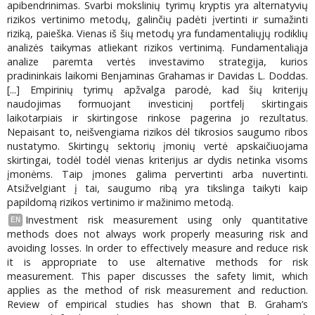
apibendrinimas. Svarbi mokslinių tyrimų kryptis yra alternatyvių
rizikos vertinimo metodų, galinčių padėti įvertinti ir sumažinti
riziką, paieška. Vienas iš šių metodų yra fundamentaliųjų rodiklių
analizės taikymas atliekant rizikos vertinimą. Fundamentaliąja
analize paremta vertės investavimo strategija, kurios
pradininkais laikomi Benjaminas Grahamas ir Davidas L. Doddas.
[...] Empirinių tyrimų apžvalga parodė, kad šių kriterijų
naudojimas formuojant investicinį portfelį skirtingais
laikotarpiais ir skirtingose rinkose pagerina jo rezultatus.
Nepaisant to, neišvengiama rizikos dėl tikrosios saugumo ribos
nustatymo. Skirtingų sektorių įmonių vertė apskaičiuojama
skirtingai, todėl todėl vienas kriterijus ar dydis netinka visoms
įmonėms. Taip įmones galima pervertinti arba nuvertinti.
Atsižvelgiant į tai, saugumo ribą yra tikslinga taikyti kaip
papildomą rizikos vertinimo ir mažinimo metodą.
Investment risk measurement using only quantitative
EN
methods does not always work properly measuring risk and
avoiding losses. In order to effectively measure and reduce risk
it is appropriate to use alternative methods for risk
measurement. This paper discusses the safety limit, which
applies as the method of risk measurement and reduction.
Review of empirical studies has shown that B. Graham’s