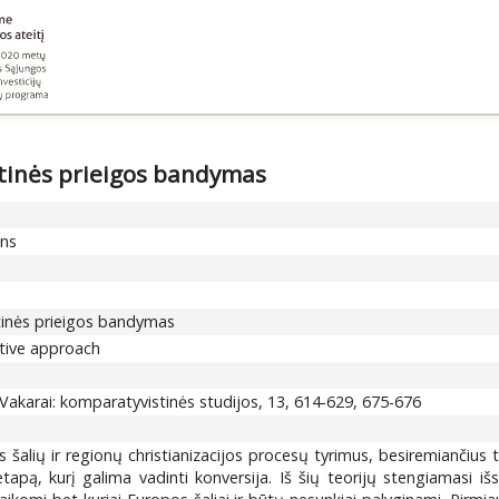
stinės prieigos bandymas
ons
stinės prieigos bandymas
ative approach
-Vakarai: komparatyvistinės studijos, 13, 614-629, 675-676
s šalių ir regionų christianizacijos procesų tyrimus, besiremiančius 
tapą, kurį galima vadinti konversija. Iš šių teorijų stengiamasi iš