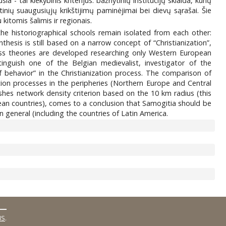
a - tai kiekybinis kriterijus: bažnytinių institucijų sklaida, kurių
tinių suaugusiųjų krikštijimų paminėjimai bei dievų sąrašai. Šie
kitomis šalimis ir regionais.
the historiographical schools remain isolated from each other:
thesis is still based on a narrow concept of “Christianization”,
cess theories are developed researching only Western European
inguish one of the Belgian medievalist, investigator of the
f behavior” in the Christianization process. The comparison of
tion processes in the peripheries (Northern Europe and Central
shes network density criterion based on the 10 km radius (this
opean countries), comes to a conclusion that Samogitia should be
in general (including the countries of Latin America.
MS
.