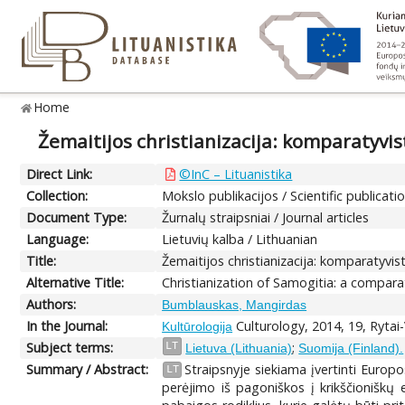
Home
Žemaitijos christianizacija: komparatyvi
Direct Link:
©InC – Lituanistika
Collection:
Mokslo publikacijos / Scientific publicati
Document Type:
Žurnalų straipsniai / Journal articles
Language:
Lietuvių kalba / Lithuanian
Title:
Žemaitijos christianizacija: komparatyvi
Alternative Title:
Christianization of Samogitia: a compar
Authors:
Bumblauskas, Mangirdas
In the Journal:
Culturology, 2014, 19, Rytai
Kultūrologija
Subject terms:
;
LT
Lietuva (Lithuania)
Suomija (Finland).
Summary / Abstract:
Straipsnyje siekiama įvertinti Europo
LT
perėjimo iš pagoniškos į krikščioniškų e