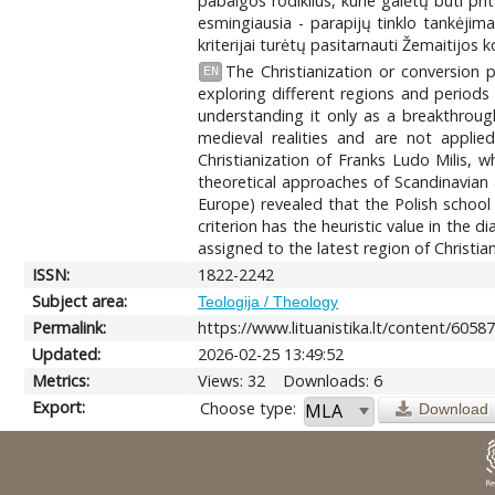
pabaigos rodiklius, kurie galėtų būti prita
esmingiausia - parapijų tinklo tankėjima
kriterijai turėtų pasitarnauti Žemaitijos 
The Christianization or conversion 
EN
exploring different regions and periods 
understanding it only as a breakthrough
medieval realities and are not applie
Christianization of Franks Ludo Milis, 
theoretical approaches of Scandinavian 
Europe) revealed that the Polish school
criterion has the heuristic value in the
assigned to the latest region of Christian
ISSN:
1822-2242
Subject area:
Teologija / Theology
Permalink:
https://www.lituanistika.lt/content/6058
Updated:
2026-02-25 13:49:52
Metrics:
Views: 32
Downloads: 6
Export:
Choose type:
Download