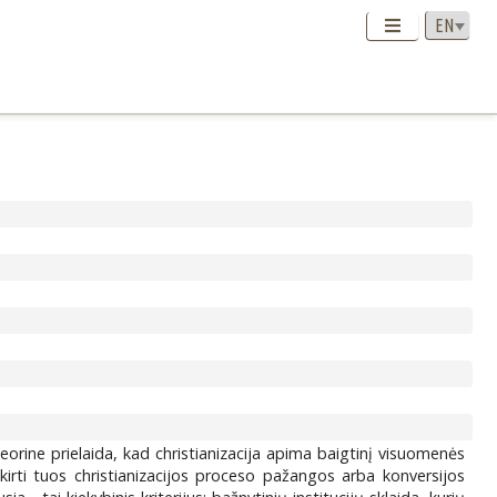
teorine prielaida, kad christianizacija apima baigtinį visuomenės
skirti tuos christianizacijos proceso pažangos arba konversijos