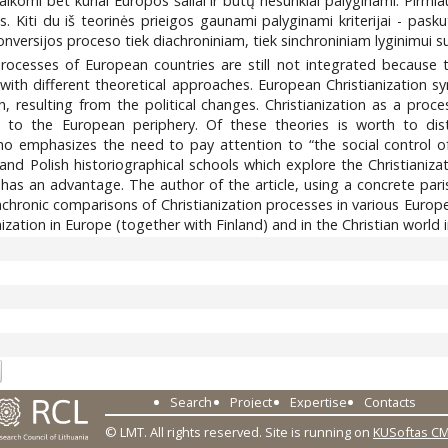
ikomi bet kuriai Europos šaliai ir būtų nesunkiai palyginami. Pirmiausi
s. Kiti du iš teorinės prieigos gaunami palyginami kriterijai - pasku
konversijos proceso tiek diachroniniam, tiek sinchroniniam lyginimui su 
processes of European countries are still not integrated because 
with different theoretical approaches. European Christianization syn
, resulting from the political changes. Christianization as a pro
d to the European periphery. Of these theories is worth to dist
who emphasizes the need to pay attention to “the social control o
and Polish historiographical schools which explore the Christianiza
 has an advantage. The author of the article, using a concrete pari
 diachronic comparisons of Christianization processes in various Eur
ization in Europe (together with Finland) and in the Christian world 
7
Search
Project
Expertise
Contacts
© LMT. All rights reserved.
Site is running on
KUSoftas C