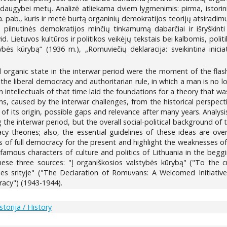
augybei metų. Analizė atliekama dviem lygmenimis: pirma, istoriniu
 a. pab., kuris ir metė burtą organinių demokratijos teorijų atsiradim
ų pilnutinės demokratijos minčių tinkamumą dabarčiai ir išryškinti s
vid. Lietuvos kultūros ir politikos veikėjų tekstais bei kalbomis, po
tybės kūrybą“ (1936 m.), „Romuviečių deklaracija: sveikintina inici
rganic state in the interwar period were the moment of the flash of 
r the liberal democracy and authoritarian rule, in which a man is no l
intellectuals of that time laid the foundations for a theory that w
ms, caused by the interwar challenges, from the historical perspec
f its origin, possible gaps and relevance after many years. Analysis i
ng the interwar period, but the overall social-political background o
 theories; also, the essential guidelines of these ideas are ove
 of full democracy for the present and highlight the weaknesses of 
mous characters of culture and politics of Lithuania in the beggin
these three sources: "Į organiškosios valstybės kūrybą" ("To the c
ties srityje" ("The Declaration of Romuvans: A Welcomed Initiativ
acy") (1943-1944).
Istorija / History
5