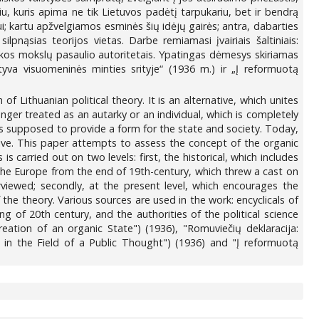
, kuris apima ne tik Lietuvos padėtį tarpukariu, bet ir bendrą
ui; kartu apžvelgiamos esminės šių idėjų gairės; antra, dabarties
ilpnąsias teorijos vietas. Darbe remiamasi įvairiais šaltiniais:
litikos mokslų pasaulio autoritetais. Ypatingas dėmesys skiriamas
atyva visuomeninės minties srityje“ (1936 m.) ir „Į reformuotą
Lithuanian political theory. It is an alternative, which unites
onger treated as an autarky or an individual, which is completely
as supposed to provide a form for the state and society. Today,
tive. This paper attempts to assess the concept of the organic
s carried out on two levels: first, the historical, which includes
f the Europe from the end of 19th-century, which threw a cast on
rviewed; secondly, at the present level, which encourages the
the theory. Various sources are used in the work: encyclicals of
g of 20th century, and the authorities of the political science
reation of an organic State") (1936), "Romuviečių deklaracija:
e in the Field of a Public Thought") (1936) and "Į reformuotą