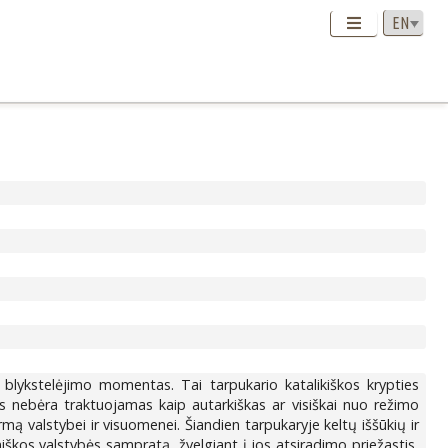
s blykstelėjimo momentas. Tai tarpukario katalikiškos krypties
ogus nebėra traktuojamas kaip autarkiškas ar visiškai nuo režimo
rmą valstybei ir visuomenei. Šiandien tarpukaryje keltų iššūkių ir
iškos valstybės sampratą, žvelgiant į jos atsiradimo priežastis,