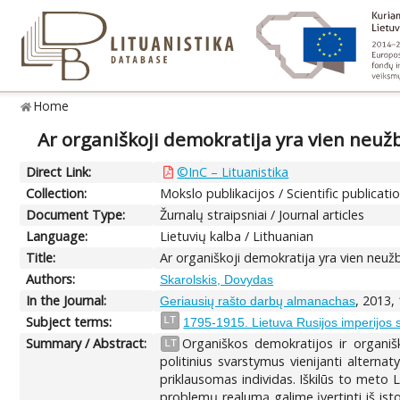
Home
Ar organiškoji demokratija yra vien neužb
Direct Link:
©InC – Lituanistika
Collection:
Mokslo publikacijos / Scientific publicati
Document Type:
Žurnalų straipsniai / Journal articles
Language:
Lietuvių kalba / Lithuanian
Title:
Ar organiškoji demokratija yra vien neužb
Authors:
Skarolskis, Dovydas
In the Journal:
, 2013,
Geriausių rašto darbų almanachas
Subject terms:
LT
1795-1915. Lietuva Rusijos imperijos 
Summary / Abstract:
Organiškos demokratijos ir organišk
LT
politinius svarstymus vienijanti alterna
priklausomas individas. Iškilūs to meto L
problemų realumą galime įvertinti iš ist