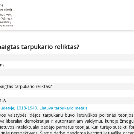
aigtas tarpukario reliktas?
ons
aigtas tarpukario reliktas?
 1-8
;
sudėtyje
1918-1940. Lietuva tarpukario metais.
os valstybės idėjos tarpukariu buvo lietuviškos politinės teorijo
tyva liberaliai demokratijai ir autoritariniam valdymui, kurioje žm
ietuvos intelektualai padėjo pamatus teorijai, kuri turėjo suteikti fo
orinės perspektyvos. Šiame darbe bandoma įvertinti lietuvišką organ