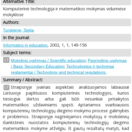
Alternative Title:
Kompiuterinė technologija ir matematikos mokymas vidurinėse
mokyklose
Authors:
Turskienė, Sigita
In the Journal:
, 2002, 1, 1, 149-156
Informatics in education
Subject terms:
;
LT
Mokslinis ugdymas / Scientific education
Pagrindinis ugdymas
;
/ Basic Secondary Education
Technologijos ir techniniai
reglamentai / Technology and technical regulations.
Summary / Abstract:
Straipsnyje įvairiais aspektais analizuojamos labiausiai
LT
Lietuvoje paplitusios kompiuterinės technologijos, kurios
tiesiogiai skirtos arba gali būti nesunkiai pritaikytos
matematikos uždaviniams spęsti. Aptariamos svarbiausios
kompiuterinių technologijų diegimo mokymo procese galimybės
ir problemos. Straipsnyje nagrinėjamos mokytojų ir moksleivių
išankstinės nuostatos kompiuterinių technologijų diegimo
matematikos mokyme atžvilgiu. Iš gautų rezultatų matyti, kad