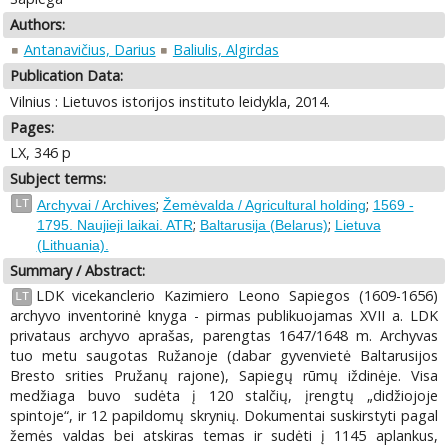
Authors:
Antanavičius, Darius
Baliulis, Algirdas
Publication Data:
Vilnius : Lietuvos istorijos instituto leidykla, 2014.
Pages:
LX, 346 p
Subject terms:
;
;
LT
Archyvai / Archives
Žemėvalda / Agricultural holding
1569 -
;
;
1795. Naujieji laikai. ATR
Baltarusija (Belarus)
Lietuva
(Lithuania).
Summary / Abstract:
LDK vicekanclerio Kazimiero Leono Sapiegos (1609-1656)
LT
archyvo inventorinė knyga - pirmas publikuojamas XVII a. LDK
privataus archyvo aprašas, parengtas 1647/1648 m. Archyvas
tuo metu saugotas Ružanoje (dabar gyvenvietė Baltarusijos
Bresto srities Pružanų rajone), Sapiegų rūmų iždinėje. Visa
medžiaga buvo sudėta į 120 stalčių, įrengtų „didžiojoje
spintoje“, ir 12 papildomų skrynių. Dokumentai suskirstyti pagal
žemės valdas bei atskiras temas ir sudėti į 1145 aplankus,