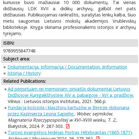
kuriuose buvo mažiausiai 10 000 dokumentų. Tai vienas
didžiausių LDK XVII a. didikų archyvų, galbūt net pats
didžiausias. Publikuojamas rankraštis, surašytas lenkų kalba, šiuo
metu saugomas Lietuvos mokslų akademijos Vrublevskių
bibliotekoje. Knyga skiriama profesionaliems istorijos ir archyvų
tyrėjams.
ISBN:
9789955847748
Subject area:
Dokumentacija. Informacija / Documentation. Iinformation
Istorija / History
Related Publications:
Ad perpetuam rei memoriam: privatūs dokumentai Lietuvos
Didžiojoje Kunigaikštystėje XIV a. pabaigoje - XVI a. pradžioje
.
Vilnius : Lietuvos istorijos institutas, 2021. 566 p.
Fundacja kościoła i klasztoru kartuzów w Berezie dokonana
przez Kazimierza Leona Sapiehę.
.
Wobec sejmików.
Magnateria Rzeczypospolitej w XVI–XVIII wieku, T. 2,.
Białystok, 2024. P. 287-303.
Turovo evangelijos leidėjas Piotras Hiltebrantas (1865-1871)
.
Archivum Lithuanicum
2024, 26, 275-362.