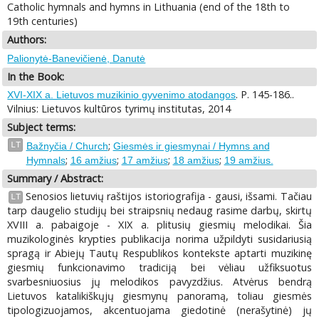
Catholic hymnals and hymns in Lithuania (end of the 18th to
19th centuries)
Authors:
Palionytė-Banevičienė, Danutė
In the Book:
. P. 145-186..
XVI-XIX a. Lietuvos muzikinio gyvenimo atodangos
Vilnius: Lietuvos kultūros tyrimų institutas, 2014
Subject terms:
;
LT
Bažnyčia / Church
Giesmės ir giesmynai / Hymns and
;
;
;
;
Hymnals
16 amžius
17 amžius
18 amžius
19 amžius.
Summary / Abstract:
Senosios lietuvių raštijos istoriografija - gausi, išsami. Tačiau
LT
tarp daugelio studijų bei straipsnių nedaug rasime darbų, skirtų
XVIII a. pabaigoje - XIX a. plitusių giesmių melodikai. Šia
muzikologinės krypties publikacija norima užpildyti susidariusią
spragą ir Abiejų Tautų Respublikos kontekste aptarti muzikinę
giesmių funkcionavimo tradiciją bei vėliau užfiksuotus
svarbesniuosius jų melodikos pavyzdžius. Atvėrus bendrą
Lietuvos katalikiškųjų giesmynų panoramą, toliau giesmės
tipologizuojamos, akcentuojama giedotinė (nerašytinė) jų