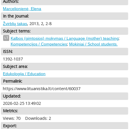
Authors:
Marcelionienė, Elena
In the Journal:
, 2013, 2, 2-8
Žvirblių takas
Subject terms:
;
LT
Kalbos (gimtosios) mokymas / Language (mother) teaching
;
Kompetencijos / Competencies
Mokiniai / School students.
ISSN:
1392-1037
Subject area:
Edukologija / Education
Permalink:
https://www.lituanistika.lt/content/60037
Updated:
2026-02-25 13:49:02
Metrics:
Views: 70
Downloads: 2
Export: