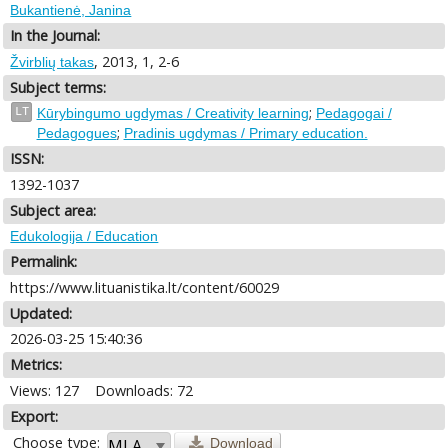
Bukantienė, Janina
In the Journal:
, 2013, 1, 2-6
Žvirblių takas
Subject terms:
;
LT
Kūrybingumo ugdymas / Creativity learning
Pedagogai /
;
Pedagogues
Pradinis ugdymas / Primary education.
ISSN:
1392-1037
Subject area:
Edukologija / Education
Permalink:
https://www.lituanistika.lt/content/60029
Updated:
2026-03-25 15:40:36
Metrics:
Views: 127
Downloads: 72
Export:
Choose type:
Download