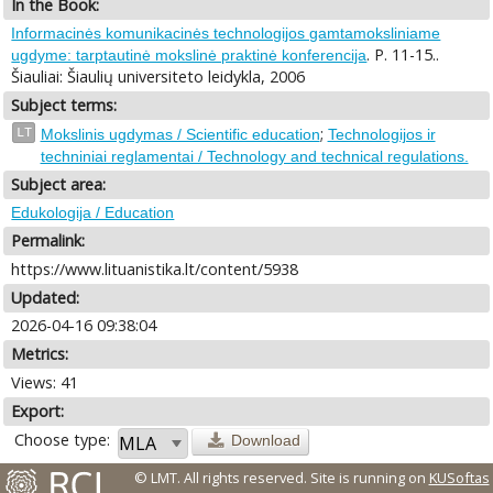
In the Book:
Informacinės komunikacinės technologijos gamtamoksliniame
. P. 11-15..
ugdyme: tarptautinė mokslinė praktinė konferencija
Šiauliai: Šiaulių universiteto leidykla, 2006
Subject terms:
;
LT
Mokslinis ugdymas / Scientific education
Technologijos ir
techniniai reglamentai / Technology and technical regulations.
Subject area:
Edukologija / Education
Permalink:
https://www.lituanistika.lt/content/5938
Updated:
2026-04-16 09:38:04
Metrics:
Views: 41
Export:
Choose type:
Download
© LMT. All rights reserved.
Site is running on
KUSoftas