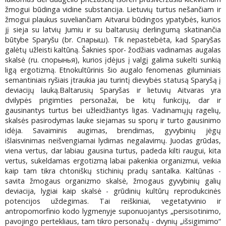
žmogui būdinga vidine substancija. Lietuvių turtus nešančiam ir
žmogui plaukus suveliančiam Aitvarui būdingos ypatybės, kurios
jį sieja su latvių Jumiu ir su baltarusių derlingumą skatinančia
būtybe Sparyšu (br. Спарыш). Tik nepastebėta, kad Sparyšas
galėtų užleisti kaltūną. Šaknies spor- žodžiais vadinamas augalas
skalsė (ru. спорынья), kurios įdėjus į valgį galima sukelti sunkią
ligą ergotizmą. Etnokultūrinis šio augalo fenomenas giluminiais
semantiniais ryšiais įtraukia jau turintį dievybės statusą Sparyšą į
deviacijų lauką.Baltarusių Sparyšas ir lietuvių Aitvaras yra
dvilypės prigimties personažai, be kitų funkcijų, dar ir
gausinantys turtus bei užleidžiantys ligas. Vadinamųjų ragelių,
skalsės pasirodymas lauke siejamas su sporų ir turto gausinimo
idėja. Savaiminis augimas, brendimas, gyvybinių jėgų
išlaisvinimas neišvengiamai lydimas negalavimų. Juodas grūdas,
viena vertus, dar labiau gausina turtus, padeda kilti raugui, kita
vertus, sukeldamas ergotizmą labai pakenkia organizmui, veikia
kaip tam tikra chtoniškų stichinių pradų santalka. Kaltūnas -
savita žmogaus organizmo skalsė, žmogaus gyvybinių galių
deviacija, lygiai kaip skalsė - grūdinių kultūrų reprodukcinės
potencijos uždegimas. Tai reiškiniai, vegetatyvinio ir
antropomorfinio kodo lygmenyje suponuojantys „persisotinimo,
pavojingo pertekliaus, tam tikro personažų - dvynių „išsigimimo“