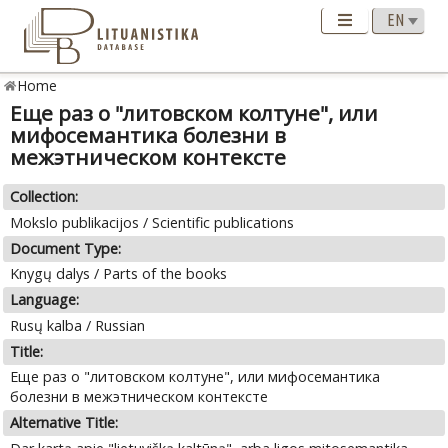
Home
Еще раз о "литовском колтуне", или
мифосемантика болезни в
межэтническом контексте
Collection:
Mokslo publikacijos / Scientific publications
Document Type:
Knygų dalys / Parts of the books
Language:
Rusų kalba / Russian
Title:
Еще раз о "литовском колтуне", или мифосемантика
болезни в межэтническом контексте
Alternative Title: