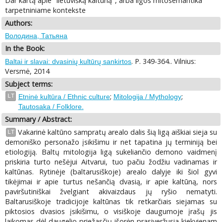
Dar kartą apie "lietuvišką kaltūną", arba ligos mitosemantika
tarpetniniame kontekste
Authors:
Володина, Татьяна
In the Book:
. P. 349-364.. Vilnius:
Baltai ir slavai: dvasinių kultūrų sankirtos
Versmė, 2014
Subject terms:
;
;
LT
Etninė kultūra / Ethnic culture
Mitologija / Mythology
Tautosaka / Folklore.
Summary / Abstract:
Vakarinė kaltūno sampratų arealo dalis šią ligą aiškiai sieja su
LT
demoniško personažo įsikišimu ir net tapatina jų terminiją bei
etiologiją. Baltų mitologija ligą sukeliančio demono vaidmenį
priskiria turto nešėjui Aitvarui, tuo pačiu žodžiu vadinamas ir
kaltūnas. Rytinėje (baltarusiškoje) arealo dalyje iki šiol gyvi
tikėjimai ir apie turtus nešančią dvasią, ir apie kaltūną, nors
paviršutiniškai žvelgiant akivaizdaus jų ryšio nematyti.
Baltarusiškoje tradicijoje kaltūnas tik retkarčiais siejamas su
piktosios dvasios įsikišimu, o visiškoje daugumoje įrašų jis
laikomas dėl daugelio priežasčių išorėn prasiveržusia kiekvienam