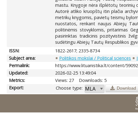
mastu. Knygoje nėra išplėtotų teorinių di
Autorė atliko kruopštų itin plačia archy
metrikų knygomis, pavietų teismų bylomis,
nuostatos, renkant naujus Abiejų Taut
politinėmis stovyklomis, pritarimas Ge
pasirinktas tradicinis pozityvistinis žv
sudėtingu Abiejų Tautų Respublikos gyva
ISSN:
1822-2617; 2335-8734
Subject area:
Politikos mokslai / Political sciences
Permalink:
https://www.lituanistika.lt/content/5909
Updated:
2026-02-25 13:49:04
Metrics:
Views: 27
Downloads: 5
Export:
Choose type:
Download