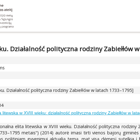
eku. Działalność polityczna rodziny Zabiełłów 
ons
ieku. Działalność polityczna rodziny Zabiełłów w latach 1733–1795]
34
a litewska w XVIII wieku: działalność polityczna rodziny Zabiełłów w la
alna elita litewska w XVIII wieku. Działalność polityczna rodziny Z
 1733–1795 metais“) (2014) autorė imasi tirti vienos bajorų giminės
 politiniam gyvenimui aktualią temą, mat visą dėmesį sutelkia į ba