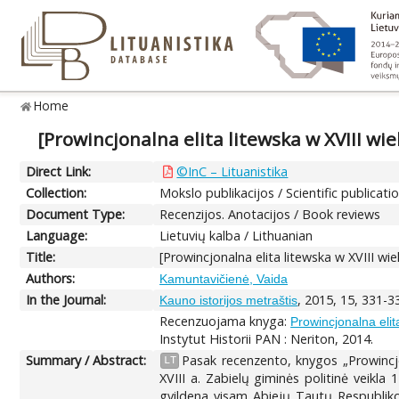
Home
[Prowincjonalna elita litewska w XVIII wi
Direct Link:
©InC – Lituanistika
Collection:
Mokslo publikacijos / Scientific publicati
Document Type:
Recenzijos. Anotacijos / Book reviews
Language:
Lietuvių kalba / Lithuanian
Title:
[Prowincjonalna elita litewska w XVIII w
Authors:
Kamuntavičienė, Vaida
In the Journal:
, 2015, 15, 331-3
Kauno istorijos metraštis
Recenzuojama knyga:
Prowincjonalna elit
Instytut Historii PAN : Neriton, 2014.
Summary / Abstract:
Pasak recenzento, knygos „Prowincjon
LT
XVIII a. Zabielų giminės politinė veikla
gvildena visam Abiejų Tautų Respublikos