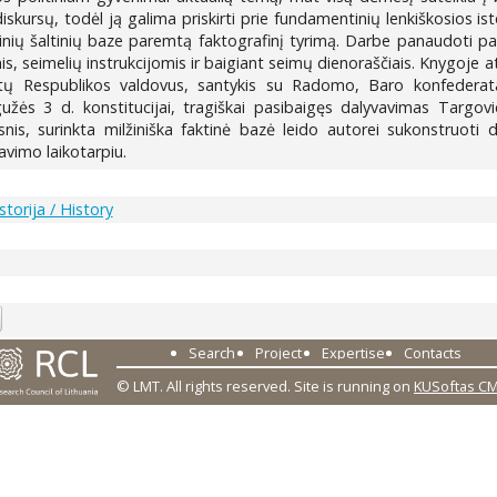
skursų, todėl ją galima priskirti prie fundamentinių lenkiškosios isto
vinių šaltinių baze paremtą faktografinį tyrimą. Darbe panaudoti pa
 seimelių instrukcijomis ir baigiant seimų dienoraščiais. Knygoje at
ų Respublikos valdovus, santykis su Radomo, Baro konfederatais
gužės 3 d. konstitucijai, tragiškai pasibaigęs dalyvavimas Targov
ilgsnis, surinkta milžiniška faktinė bazė leido autorei sukonstruoti
vimo laikotarpiu.
Istorija / History
2
Search
Project
Expertise
Contacts
© LMT. All rights reserved.
Site is running on
KUSoftas C