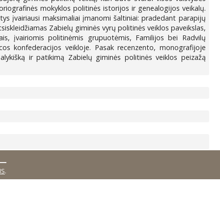
riografinės mokyklos politinės istorijos ir genealogijos veikalų.
tys įvairiausi maksimaliai įmanomi šaltiniai: pradedant parapijų
siskleidžiamas Zabielų giminės vyrų politinės veiklos paveikslas,
, įvairiomis politinėmis grupuotėmis, Familijos bei Radvilų
icos konfederacijos veikloje. Pasak recenzento, monografijoje
 dalykišką ir patikimą Zabielų giminės politinės veiklos peizažą
MS
.