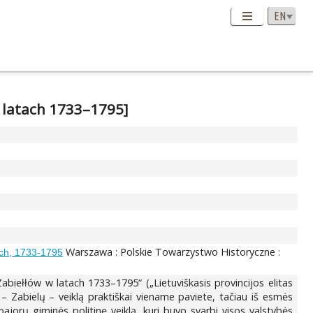
w latach 1733–1795]
Warszawa : Polskie Towarzystwo Historyczne :
tach, 1733-1795
abiełłów w latach 1733–1795“ („Lietuviškasis provincijos elitas
 – Zabielų – veiklą praktiškai viename paviete, tačiau iš esmės
jorų giminės politinę veiklą, kuri buvo svarbi visos valstybės