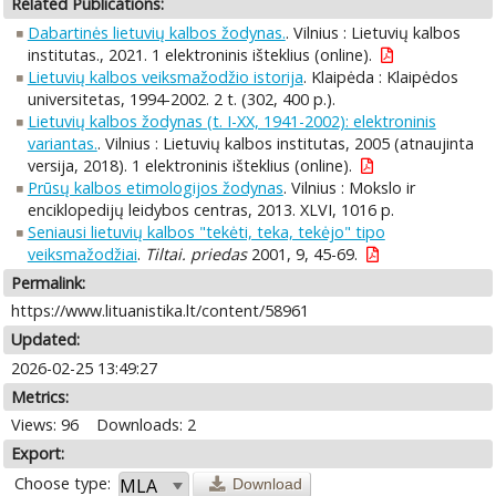
Related Publications:
Dabartinės lietuvių kalbos žodynas.
. Vilnius : Lietuvių kalbos
institutas., 2021. 1 elektroninis išteklius (online).
Lietuvių kalbos veiksmažodžio istorija
. Klaipėda : Klaipėdos
universitetas, 1994-2002. 2 t. (302, 400 p.).
Lietuvių kalbos žodynas (t. I-XX, 1941-2002): elektroninis
variantas.
. Vilnius : Lietuvių kalbos institutas, 2005 (atnaujinta
versija, 2018). 1 elektroninis išteklius (online).
Prūsų kalbos etimologijos žodynas
. Vilnius : Mokslo ir
enciklopedijų leidybos centras, 2013. XLVI, 1016 p.
Seniausi lietuvių kalbos "tekėti, teka, tekėjo" tipo
veiksmažodžiai
.
Tiltai. priedas
2001, 9, 45-69.
Permalink:
https://www.lituanistika.lt/content/58961
Updated:
2026-02-25 13:49:27
Metrics:
Views: 96
Downloads: 2
Export:
Choose type:
Download