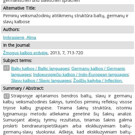
germanischen und slavischen sprachen
Alternative Title:
Pirminių veiksmažodinių atitikmenų struktūra baltų, germanų ir
slavų kalbose
Authors:
Imbrasienė, Alma
In the Journal:
, 2013, 7, 713-720
Žmogus kalbos erdvėje
Subject terms:
;
LT
Baltų kalbos / Baltic languages
Germanų kalbos / Germanic
;
;
languages
Indoeuropiečių kalbos / Indo-European languages
;
Slavų kalbos / Slavic languages
Žodžių kaityba / Inflection.
Summary / Abstract:
Straipsnyje aptariamos bendros baltų, slavų ir germanų
LT
kalbų veiksmažodinės šaknys, turinčios pirminių refleksų visose
trijose kalbų grupėse. Tiriama šaknų struktūra, istoriniu
lyginamuoju metodu atliekama genetinė šių šaknų analizė.
Sumuojant abiejų tyrimų rezultatus, tiriamas šaknis galima
priskirti bendraeuropietiškajam arba ekskliuzyviniam baltų-
germanų-slavų sluoksniui. Aiškėja, kad ekskliuzyviniam baltų-