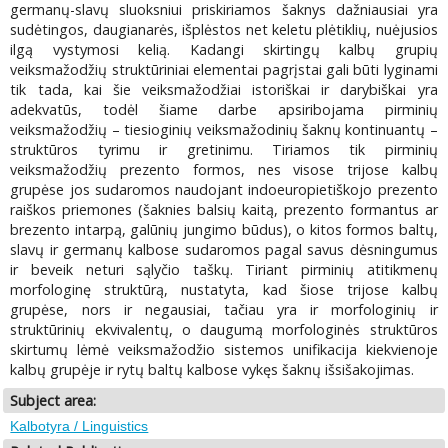
germanų-slavų sluoksniui priskiriamos šaknys dažniausiai yra
sudėtingos, daugianarės, išplėstos net keletu plėtiklių, nuėjusios
ilgą vystymosi kelią. Kadangi skirtingų kalbų grupių
veiksmažodžių struktūriniai elementai pagrįstai gali būti lyginami
tik tada, kai šie veiksmažodžiai istoriškai ir darybiškai yra
adekvatūs, todėl šiame darbe apsiribojama pirminių
veiksmažodžių – tiesioginių veiksmažodinių šaknų kontinuantų –
struktūros tyrimu ir gretinimu. Tiriamos tik pirminių
veiksmažodžių prezento formos, nes visose trijose kalbų
grupėse jos sudaromos naudojant indoeuropietiškojo prezento
raiškos priemones (šaknies balsių kaitą, prezento formantus ar
brezento intarpą, galūnių jungimo būdus), o kitos formos baltų,
slavų ir germanų kalbose sudaromos pagal savus dėsningumus
ir beveik neturi sąlyčio taškų. Tiriant pirminių atitikmenų
morfologinę struktūrą, nustatyta, kad šiose trijose kalbų
grupėse, nors ir negausiai, tačiau yra ir morfologinių ir
struktūrinių ekvivalentų, o daugumą morfologinės struktūros
skirtumų lėmė veiksmažodžio sistemos unifikacija kiekvienoje
kalbų grupėje ir rytų baltų kalbose vykęs šaknų išsišakojimas.
Subject area:
Kalbotyra / Linguistics