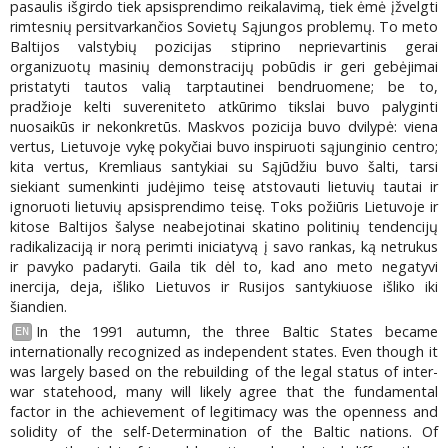
pasaulis išgirdo tiek apsisprendimo reikalavimą, tiek ėmė įžvelgti
rimtesnių persitvarkančios Sovietų Sąjungos problemų. To meto
Baltijos valstybių pozicijas stiprino neprievartinis gerai
organizuotų masinių demonstracijų pobūdis ir geri gebėjimai
pristatyti tautos valią tarptautinei bendruomene; be to,
pradžioje kelti suvereniteto atkūrimo tikslai buvo palyginti
nuosaikūs ir nekonkretūs. Maskvos pozicija buvo dvilypė: viena
vertus, Lietuvoje vykę pokyčiai buvo inspiruoti sąjunginio centro;
kita vertus, Kremliaus santykiai su Sąjūdžiu buvo šalti, tarsi
siekiant sumenkinti judėjimo teisę atstovauti lietuvių tautai ir
ignoruoti lietuvių apsisprendimo teisę. Toks požiūris Lietuvoje ir
kitose Baltijos šalyse neabejotinai skatino politinių tendencijų
radikalizaciją ir norą perimti iniciatyvą į savo rankas, ką netrukus
ir pavyko padaryti. Gaila tik dėl to, kad ano meto negatyvi
inercija, deja, išliko Lietuvos ir Rusijos santykiuose išliko iki
šiandien.
In the 1991 autumn, the three Baltic States became
EN
internationally recognized as independent states. Even though it
was largely based on the rebuilding of the legal status of inter-
war statehood, many will likely agree that the fundamental
factor in the achievement of legitimacy was the openness and
solidity of the self-Determination of the Baltic nations. Of