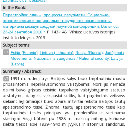
Laurinavičius, Česlovas
In the Book:
Перестройка: планы, процессы, результаты. Cоциально-
экономические и национально-государственные аспекты:
материалы международной научной конференции, Вильнюс,
. P. 143-148.. Vilnius: Lietuvos istorijos
23-24 сентября 2010 г
instituto leidykla, 2013
Subject terms:
;
;
;
LT
Estija (Estonia)
Lietuva (Lithuania)
Rusija (Russia)
Judėjimai /
;
;
Movements
Nacionalinis saugumas / National security
Latvija
(Latvia).
Summary / Abstract:
1991 m. rudenį trys Baltijos šalys tapo tarptautiniu mastu
LT
pripažintomis nepriklausomomis valstybėmis. Nors jis nemaža
dalimi buvo grįstas teisinio tarpukario valstybingumo statuso
atstatymu, daugelis veikiausiai sutiks, kad pagrindinis veiksnys
siekiant legitimacijos buvo atvirai ir tvirtai reikšta Baltijos tautų
apsisprendimo teisė. Žinoma, tautų apsisprendimo teisė kaip
tarptautinės tesiės principas yra problemiška ir vertinama
skirtingai. Visgi būtent po 1988 m. masinių mitingų, kuriuose
siekta tiesos apie 1939–1940 m. įvykius ir istorinius sandorius,