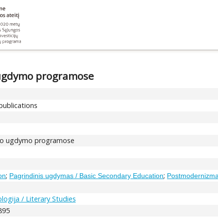
 ugdymo programose
publications
nio ugdymo programose
;
;
on
Pagrindinis ugdymas / Basic Secondary Education
Postmodernizma
logija / Literary Studies
8895