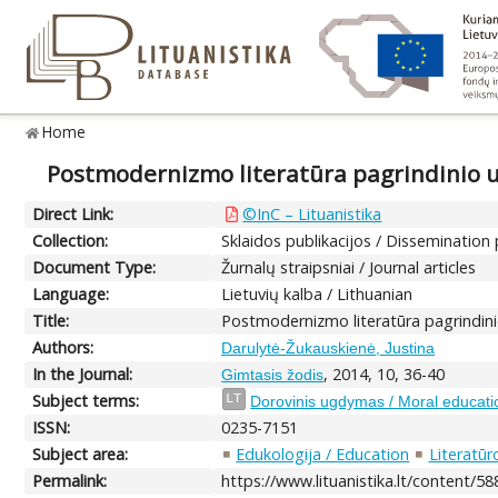
Home
Postmodernizmo literatūra pagrindinio
Direct Link:
©InC – Lituanistika
Collection:
Sklaidos publikacijos / Dissemination 
Document Type:
Žurnalų straipsniai / Journal articles
Language:
Lietuvių kalba / Lithuanian
Title:
Postmodernizmo literatūra pagrindi
Authors:
Darulytė-Žukauskienė, Justina
In the Journal:
, 2014, 10, 36-40
Gimtasis žodis
Subject terms:
LT
Dorovinis ugdymas / Moral educati
ISSN:
0235-7151
Subject area:
Edukologija / Education
Literatūro
Permalink:
https://www.lituanistika.lt/content/5