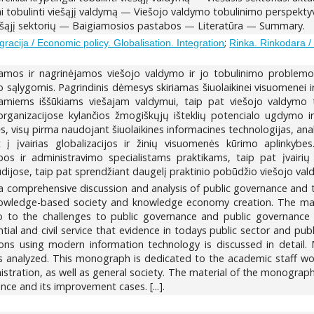
iai tobulinti viešąjį valdymą — Viešojo valdymo tobulinimo perspekty
iešąjį sektorių — Baigiamosios pastabos — Literatūra — Summary.
;
gracija / Economic policy. Globalisation. Integration
Rinka. Rinkodara /
amos ir nagrinėjamos viešojo valdymo ir jo tobulinimo problemos, p
sąlygomis. Pagrindinis dėmesys skiriamas šiuolaikinei visuomenei ir
amiems iššūkiams viešajam valdymui, taip pat viešojo valdymo t
 organizacijose kylančios žmogiškųjų išteklių potencialo ugdymo 
s, visų pirma naudojant šiuolaikines informacines technologijas, ana
t į įvairias globalizacijos ir žinių visuomenės kūrimo aplinkybe
s ir administravimo specialistams praktikams, taip pat įvairių
dijose, taip pat sprendžiant daugelį praktinio pobūdžio viešojo val
a comprehensive discussion and analysis of public governance and t
nowledge-based society and knowledge economy creation. The mai
so to the challenges to public governance and public governanc
al and civil service that evidence in todays public sector and pub
tions using modern information technology is discussed in detail. 
 analyzed. This monograph is dedicated to the academic staff workin
ration, as well as general society. The material of the monograph 
ance and its improvement cases. [...].