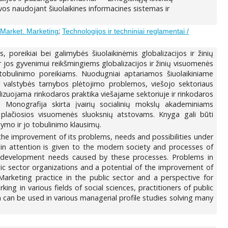
vos naudojant šiuolaikines informacines sistemas ir
;
 Market. Marketing
Technologijos ir techniniai reglamentai /
oreikiai bei galimybės šiuolaikinėmis globalizacijos ir žinių
 jos gyvenimui reikšmingiems globalizacijos ir žinių visuomenės
obulinimo poreikiams. Nuodugniai aptariamos šiuolaikiniame
ir valstybės tarnybos plėtojimo problemos, viešojo sektoriaus
lizuojama rinkodaros praktika viešajame sektoriuje ir rinkodaros
s. Monografija skirta įvairių socialinių mokslų akademiniams
 plačiosios visuomenės sluoksnių atstovams. Knyga gali būti
dymo ir jo tobulinimo klausimų.
he improvement of its problems, needs and possibilities under
n attention is given to the modern society and processes of
e development needs caused by these processes. Problems in
lic sector organizations and a potential of the improvement of
Marketing practice in the public sector and a perspective for
g in various fields of social sciences, practitioners of public
can be used in various managerial profile studies solving many