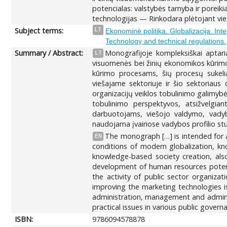
potencialas: valstybės tarnyba ir poreik
technologijas — Rinkodara plėtojant v
Subject terms:
LT
Ekonominė politika. Globalizacija. Inte
Technology and technical regulations.
Summary / Abstract:
Monografijoje kompleksiškai aptari
LT
visuomenės bei žinių ekonomikos kūrimo 
kūrimo procesams, šių procesų sukeli
viešajame sektoriuje ir šio sektoriaus
organizacijų veiklos tobulinimo galimybė
tobulinimo perspektyvos, atsižvelgian
darbuotojams, viešojo valdymo, vadybo
naudojama įvairiose vadybos profilio stu
The monograph […] is intended for 
EN
conditions of modern globalization, k
knowledge-based society creation, al
development of human resources potenti
the activity of public sector organiza
improving the marketing technologies is
administration, management and administ
practical issues in various public govern
ISBN:
9786094578878