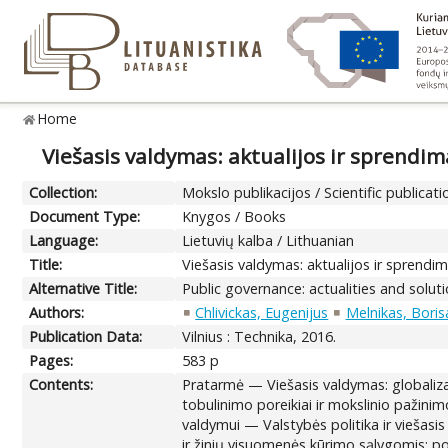
Home
Viešasis valdymas: aktualijos ir sprendim
Collection:
Mokslo publikacijos / Scientific publicati
Document Type:
Knygos / Books
Language:
Lietuvių kalba / Lithuanian
Title:
Viešasis valdymas: aktualijos ir sprendi
Alternative Title:
Public governance: actualities and solu
Authors:
Chlivickas, Eugenijus
Melnikas, Boris
Publication Data:
Vilnius : Technika, 2016.
Pages:
583 p
Contents:
Pratarmė — Viešasis valdymas: globalizac
tobulinimo poreikiai ir mokslinio pažinimo
valdymui — Valstybės politika ir viešasi
ir žinių visuomenės kūrimo sąlygomis: po