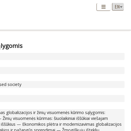
ąlygomis
sed society
as globalizacijos ir žinių visuomenės kūrimo sąlygomis:
— Žinių visuomenės kūrimas: šiuolaikiniai iššūkiai viešajam
imo iššūkius — Ekonomikos plėtra ir modernizavimas globalizacijos
tualijos ir pažangūs sprendimai — Žmogiškųjų išteklių