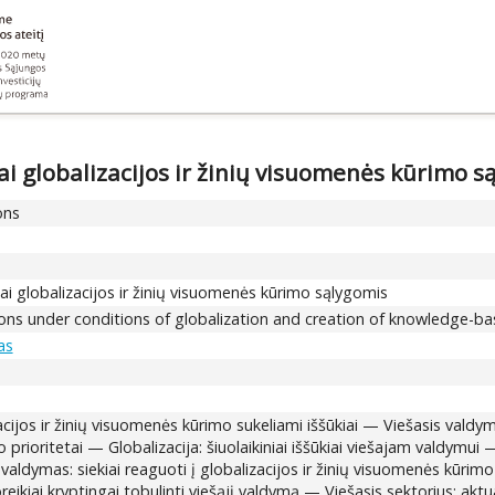
ai globalizacijos ir žinių visuomenės kūrimo s
ons
mai globalizacijos ir žinių visuomenės kūrimo sąlygomis
tions under conditions of globalization and creation of knowledge-ba
as
ijos ir žinių visuomenės kūrimo sukeliami iššūkiai — Viešasis valdym
 prioritetai — Globalizacija: šiuolaikiniai iššūkiai viešajam valdymui 
s valdymas: siekiai reaguoti į globalizacijos ir žinių visuomenės kūr
reikiai kryptingai tobulinti viešąjį valdymą — Viešasis sektorius: ak