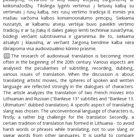
keiksmažodžių. Tikslinga lyginti vertimus į lietuvių kalbą su
vertimais į rusų kalbą, nes rusų vertimo tradicija iš esmės yra
mažiau varžoma kalbos konvencionalumo principų. Siekiama
nustatyti, ar kalbamu atveju vertėjai buvo paveikti vertimo
tradicijų ir ar tą įtaką iš dalies galėjo lemti techniniai suvaržymai,
būdingi verčiant subtitravimui ir įgarsinimui. Be to, siekiama
atsakyti į klausimą, ar verčiant žargoną bendrine kalba nėra
iškraipoma visa audiovizualinio kūrinio prasmė.
The research of audiovisual translation is becoming more
EN
often in the beginning of the 20th century. Various aspects are
analysed: the peculiarities of subtitling, recording, dubbing,
various issues of translation. When the discussion is about
translating artistic movies, the spheres of spoken and written
language are reflected strongly in the dialogues of characters.
The article analyzes the translation of two French movies into
Lithuanian and Russian ("Banlieue 13" subtitles and "Banlieue 13.
Ultimatum" dubbed translation). A specific aspect of translating
slang was chosen. The unconventional language of characters is,
firstly, a rather big challenge for the translator. Secondly, a
certain tradition of translation has formed in Lithuania - to avoid
harsh words or phrases while translating, not to use slang or
swear words from other languages. It is useful to compare