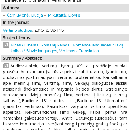
"Banlieue 13. Ultimatum" vertimų analizė
Authors:
Černiuvienė, Liucija
Mikutaitė, Dovilė
In the Journal:
, 2015, 8, 98-118
Vertimo studijos
Subject terms:
;
;
LT
Kinas / Cinema
Romanų kalbos / Romance languages
Slavų
;
kalbos / Slavic languages
Vertimas / Translation.
Summary / Abstract:
Audiovizualinių vertimų tyrimų XXI a. pradžioje nuolat
LT
gausėja. Analizuojami įvairūs aspektai: subtitravimo, įgarsinimo,
dubliavimo ypatumai, įvairi vertimo problematika. Kai kalbama
apie meninių filmų vertimą, filmų veikėjų dialoguose aiškiai
atsispindi šnekamosios ir rašytinės kalbos skirtis. Straipsnyje
analizuojami dviejų prancūzų filmų vertimai į lietuvių ir rusų
kalbas („Banlieue 13“ subtitrai ir „Banlieue 13. Ultimatum“
įgarsintas vertimas). Pasirinktas žargono vertimo specifikos
aspektas. Nekonvencionali filmo veikėjų kalba, pirma, yra
nemenkas galvosūkis vertėjui. Antra, Lietuvoje susiklosčiusi tam
tikra vertimo tradicija – verčiant vengti pernelyg grubių žodžių ar
pasakymų, nevartoti iš kitų kalbų atėjusių žargonizmų ar