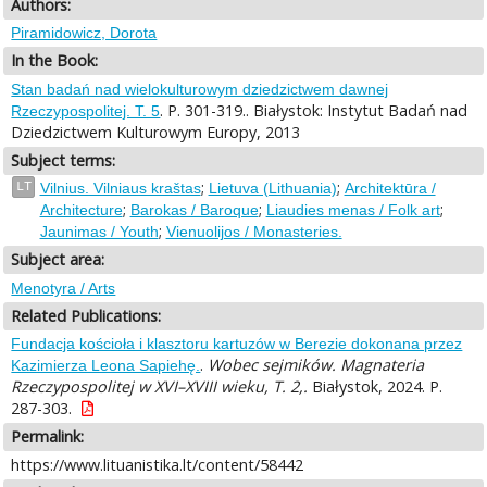
Authors:
Piramidowicz, Dorota
In the Book:
Stan badań nad wielokulturowym dziedzictwem dawnej
. P. 301-319.. Białystok: Instytut Badań nad
Rzeczypospolitej. T. 5
Dziedzictwem Kulturowym Europy, 2013
Subject terms:
;
;
LT
Vilnius. Vilniaus kraštas
Lietuva (Lithuania)
Architektūra /
;
;
;
Architecture
Barokas / Baroque
Liaudies menas / Folk art
;
Jaunimas / Youth
Vienuolijos / Monasteries.
Subject area:
Menotyra / Arts
Related Publications:
Fundacja kościoła i klasztoru kartuzów w Berezie dokonana przez
.
Wobec sejmików. Magnateria
Kazimierza Leona Sapiehę.
Rzeczypospolitej w XVI–XVIII wieku, T. 2,.
Białystok, 2024. P.
287-303.
Permalink:
https://www.lituanistika.lt/content/58442