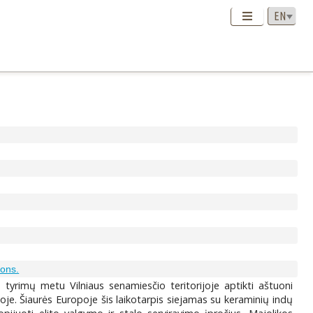
ions.
ų tyrimų metu Vilniaus senamiesčio teritorijoje aptikti aštuoni
orijoje. Šiaurės Europoje šis laikotarpis siejamas su keraminių indų