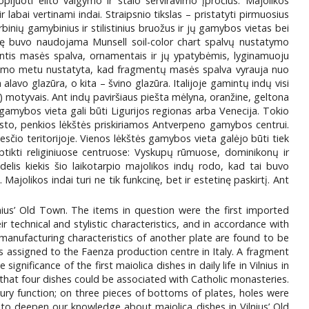
kopijuoti elito valgymo ir stalo serviravimo įpročius. Majolikos
labai vertinami indai. Straipsnio tikslas – pristatyti pirmuosius
irbinių gamybinius ir stilistinius bruožus ir jų gamybos vietas bei
lizę buvo naudojama Munsell soil-color chart spalvų nustatymo
ntis masės spalva, ornamentais ir jų ypatybėmis, lyginamuoju
Tyrimo metu nustatyta, kad fragmentų masės spalva vyrauja nuo
lavo glazūra, o kita – švino glazūra. Italijoje gamintų indų visi
av.) motyvais. Ant indų paviršiaus piešta mėlyna, oranžine, geltona
gamybos vieta gali būti Ligurijos regionas arba Venecija. Tokio
esto, penkios lėkštės priskiriamos Antverpeno gamybos centrui.
miesčio teritorijoje. Vienos lėkštės gamybos vieta galėjo būti tiek
tikti religiniuose centruose: Vyskupų rūmuose, dominikonų ir
idelis kiekis šio laikotarpio majolikos indų rodo, kad tai buvo
olikos indai turi ne tik funkcinę, bet ir estetinę paskirtį. Ant
nius’ Old Town. The items in question were the first imported
ir technical and stylistic characteristics, and in accordance with
 manufacturing characteristics of another plate are found to be
is assigned to the Faenza production centre in Italy. A fragment
nificance of the first maiolica dishes in daily life in Vilnius in
 that four dishes could be associated with Catholic monasteries.
xury function; on three pieces of bottoms of plates, holes were
to deepen our knowledge about maiolica dishes in Vilnius’ Old