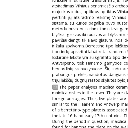
funkcine ir stilistine transformacija. T
atsiradimas Vilniaus senamiesčio archeol
majolikos indus, aptiktus aptiktus Vilniau
įvertinti jų atsiradimo reikšmę Vilnia
sistema, su kurios pagalba buvo nustat
metodu buvo priskiriami tam tikrai gam
blyškiai gelsvos iki rausvos ar blyškiai
paviršiai dengti tik alavo glazūra. Indai 
ir žalia spalvomis.Berrettino tipo lėkš
tipo indų apskritai labai retai randama
Išskirtinė lėkštė yra su sgraffito tipo de
Antverpeno, tiek Harlemo gamybos centr
bernardinių vienuolynuose. Šių indų ats
prabangos prekės, naudotos daugiausia dv
trijų lėkščių dugnų rastos skylutės byloj
The paper analyses maiolica cerami
EN
maiolica dishes in the town. They are cla
foreign analogies. Thus, five plates ar
similar to the Haarlem and Antwerp maiol
of a berrettino-type plate is associated 
the late 16thand early 17th centuries. T
During the period in question, maiolica
found for hanging the plate on the wal