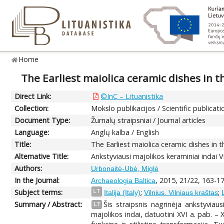
Home
The Earliest maiolica ceramic dishes in th
Direct Link:
©InC – Lituanistika
Collection:
Mokslo publikacijos / Scientific publicati
Document Type:
Žurnalų straipsniai / Journal articles
Language:
Anglų kalba / English
Title:
The Earliest maiolica ceramic dishes in t
Alternative Title:
Ankstyviausi majolikos keraminiai indai Vi
Authors:
Urbonaitė-Ubė, Miglė
In the Journal:
, 2015, 21/22, 163-1
Archaeologia Baltica
Subject terms:
;
;
LT
Italija (Italy)
Vilnius. Vilniaus kraštas
Summary / Abstract:
Šis straipsnis nagrinėja ankstyviaus
LT
majolikos indai, datuotini XVI a. pab. – X