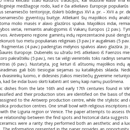
uo metu keičiasi stalo kultūros tradicijos, kai vidutinė klasė ima 
oginėje medžiagoje rodo, kad ir čia atkeliavo Europoje populiarūs ir 
s senamiesčio teritorijoje, išskirti būdingus XVI a. pr. – XVII a. pr. d
us senamiesčio gyventojų buityje. Atliekant šių majolikos indų ana
oma molio masės ir alavo glazūros spalva. Majolikos indai, remia
ybos vietai, remiantis analogijomis iš Vakarų Europos (2 pav.). 
 rusvos. Antverpeno regione gamintų indų reprezentacinė pusė dengta a
dekoruoti tuo metu populiariais religiniais (3 pav.) ir augaliniais (5 p
tės fragmentas (4 pav.) padengtas mėlynos spalvos alavo glazūra. Jo 
 Šiaurės Europoje. Dubenėlis su užrašu IHS atkeliavo iš Faenzos mi
koro pakraštėliu (5 pav.), nes tai vėlgi vienintelis toks radinys sena
as (6 pav.). Nustatyta, jog keturi iš aštuonių majolikos indų ap
iradimas gali būti tiesiogiai siejamas su katalikybės sklaida. Ned
asininkų luomo, ir didesnės įtakos miestiečių gyvenime neturėjo. Maj
a, kad šie indai buvo skirti kabinti ant sienų kaip namų puošmena.
c dishes from the late 16th and early 17th centuries found in Vil
ssified and their production sites are identified on the basis of the
e assigned to the Antwerp production centre, while the stylistic and
ica production centres. One small bowl with religious inscriptions 
with the Liguria region or Venice. The paper attempts to assess the sig
he relationship between the find spots and historical data suggests
 ceramics were a rarity: they performed both an aesthetic and a lu
l. The information presented in the paper provides an opportunity 