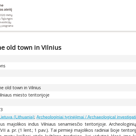
e old town in Vilnius
ons
he old town in Vilnius
lniaus miesto teritorijoje
73
;
Lietuva (Lithuania)
Archeologiniai tyrinėjimai / Archaeological investigat
ius majolikos indus Vilniaus senamiesčio teritorijoje. Archeologini
VII a. pr. (1 lent.; 1 pav.). Tai pirmieji majolikos radiniai šioje terit