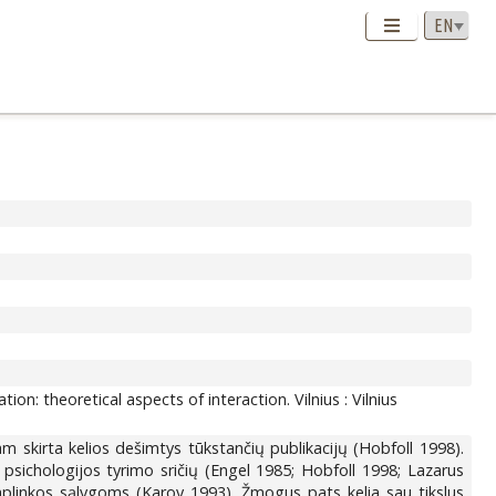
ation: theoretical aspects of interaction. Vilnius : Vilnius
m skirta kelios dešimtys tūkstančių publikacijų (Hobfoll 1998).
ių psichologijos tyrimo sričių (Engel 1985; Hobfoll 1998; Lazarus
 aplinkos sąlygoms (Karoy 1993). Žmogus pats kelia sau tikslus