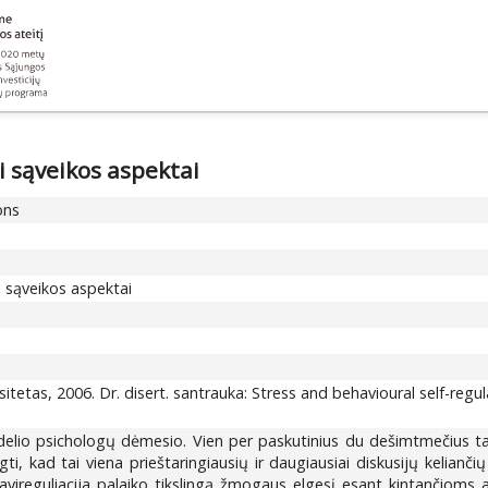
ai sąveikos aspektai
ons
ai sąveikos aspektai
versitetas, 2006. Dr. disert. santrauka: Stress and behavioural self-regul
didelio psichologų dėmesio. Vien per paskutinius du dešimtmečius ta
gti, kad tai viena prieštaringiausių ir daugiausiai diskusijų kelianč
savireguliacija palaiko tikslingą žmogaus elgesį esant kintančioms