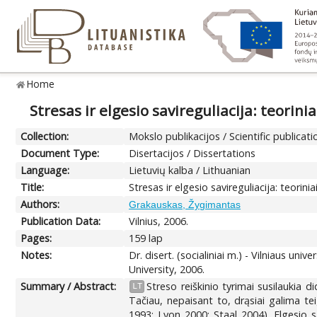
Home
Stresas ir elgesio savireguliacija: teorini
Collection:
Mokslo publikacijos / Scientific publicati
Document Type:
Disertacijos / Dissertations
Language:
Lietuvių kalba / Lithuanian
Title:
Stresas ir elgesio savireguliacija: teorini
Authors:
Grakauskas, Žygimantas
Publication Data:
Vilnius, 2006.
Pages:
159 lap
Notes:
Dr. disert. (socialiniai m.) - Vilniaus uni
University, 2006.
Summary / Abstract:
Streso reiškinio tyrimai susilaukia 
LT
Tačiau, nepaisant to, drąsiai galima tei
1993; Lyon 2000; Staal 2004). Elgesio 