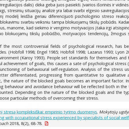
ireguliacijos dalis) dėka geba juos pasiekti. Įvairios išorinės ir vidin
gi, stresinių situacijų analizė yra labai svarbi elgesio savireguliac
inį modelį leidžia geriau diferencijuoti psichologinio streso reakci
kslų blokavimu svarbiu veiksniu tampa blokuojamų tikslų pobūdis. Kad
umus, manome, kad siekimo ir vengimo motyvacijos įtaka irgi atsispind
o blokuojamų tikslų pobūdžio, motyvacijos tendencijų, žmogus str
the most controversial fields of psychological research, has b
des. (Hobfoll 1998; Engel 1985; Hobfoll 1998; Lazarus 1993; Lyon 2
vironment (Karoy 1993). People set standards for themselves and 
 achievement of goals, this causes a sate of psychological stress (Ca
nctioning of behavioural self-regulation. Analysis of the stress u
etter differentiated, progressing from quantitative to qualitative
, the nature of the blocked goals becomes an important factor. I
ing behaviour and avoidance behaviour will be reflected both in the
mounted. Depending on the nature of the blocked goals and the type
hoose particular methods of overcoming their stress.
į stresą kompleksiškai: empirinio tyrimo duomenys
.
Mokytojų ugd
g with occupational stress experienced by specialists of social welfa
roach
2018, 8(2), 68-78.