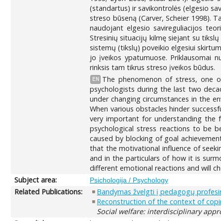
(standartus) ir savikontrolės (elgesio sav
streso būseną (Carver, Scheier 1998). Tai
naudojant elgesio savireguliacijos teor
Stresinių situacijų kilmę siejant su ti
sistemų (tikslų) poveikio elgesiui skirt
jo įveikos ypatumuose. Priklausomai nu
rinksis tam tikrus streso įveikos būdus.
The phenomenon of stress, one of 
EN
psychologists during the last two deca
under changing circumstances in the en
When various obstacles hinder successful
very important for understanding the fu
psychological stress reactions to be b
caused by blocking of goal achievement
that the motivational influence of seek
and in the particulars of how it is sur
different emotional reactions and will c
Subject area:
Psichologija / Psychology
Related Publications:
Bandymas žvelgti į pedagogų profesin
Reconstruction of the context of copin
Social welfare: interdisciplinary app