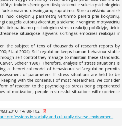
ės kliūtys trukdo sėkmingam tikslų siekimui ir sukelia psichologinio
ijos funkcionavimo dėsningumų supratimui. Streso reiškinio analizė
jas, nuo kiekybinių parametrų vertinimo pereiti prie kokybinių.
angi daugelis autorių akcentuoja siekimo ir vengimo motyvacinių
ės tiek patiriamo psichologinio streso reakcijų pobūdyje, tiek ir
esinėse situacijose išgyvens skirtingas emocines reakcijas ir
een the subject of tens of thousands of research reports by
000; Staal 2004). Self-regulation keeps human behaviour stable
through self-control they manage to maintain these standards.
rver, Scheier 1998). Therefore, analysis of stress situations is
sing a theoretical model of behavioural self-regulation permits
 assessment of parameters. If stress situations are held to be
n keeping with the consensus of most researchers, we consider
 form of reaction to the psychological stress being experienced
s of motivation, people in stressful situations will experience
ymas
2010, 14, 88-102.
re professions in socially and culturally diverse environment
.