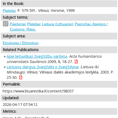
In the Book:
. P. 579-591.. Vilnius: Versmė, 1999
Plateliai
Subject terms:
;
;
;
LT
Paežeriai
Plateliai
Lietuva (Lithuania)
Papročiai. Apeigos /
Customs. Rites.
Subject area:
Etnologija / Ethnology
Related Publications:
Apie lietuviškąjį žvaigždžių vardyną
.
Acta humanitarica
universitatis Saulensis
2009, 8, 18-27.
Lietuvos dangus: žvaigždės ir žvaigždynai
.
Lietuva iki
Mindaugo.
Vilnius: Vilniaus dailės akademijos leidykla, 2003. P.
25-30.
Permalink:
https://www.lituanistika.lt/content/58057
Updated:
2026-04-17 07:54:12
Metrics: