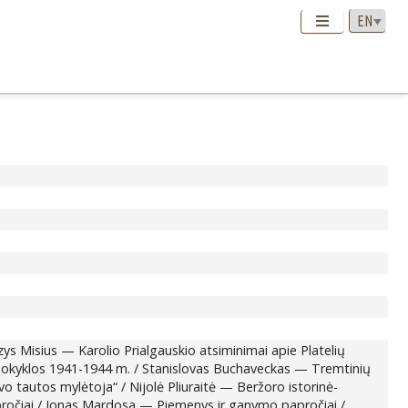
Kazys Misius — Karolio Prialgauskio atsiminimai apie Platelių
o mokyklos 1941-1944 m. / Stanislovas Buchaveckas — Tremtinių
vo tautos mylėtoja“ / Nijolė Pliuraitė — Beržoro istorinė-
 papročiai / Jonas Mardosa — Piemenys ir ganymo papročiai /