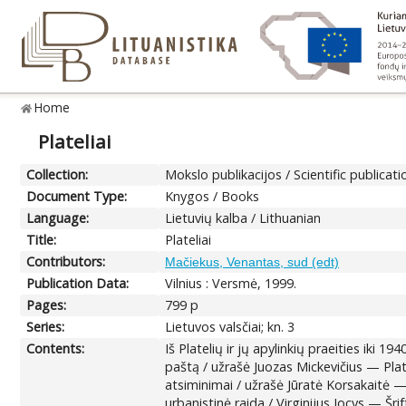
Home
Plateliai
Collection:
Mokslo publikacijos / Scientific publicati
Document Type:
Knygos / Books
Language:
Lietuvių kalba / Lithuanian
Title:
Plateliai
Contributors:
Mačiekus, Venantas, sud (edt)
Publication Data:
Vilnius : Versmė, 1999.
Pages:
799 p
Series:
Lietuvos valsčiai; kn. 3
Contents:
Iš Platelių ir jų apylinkių praeities iki 
paštą / užrašė Juozas Mickevičius — Pla
atsiminimai / užrašė Jūratė Korsakaitė — 
urbanistinė raida / Virginijus Jocys — Š