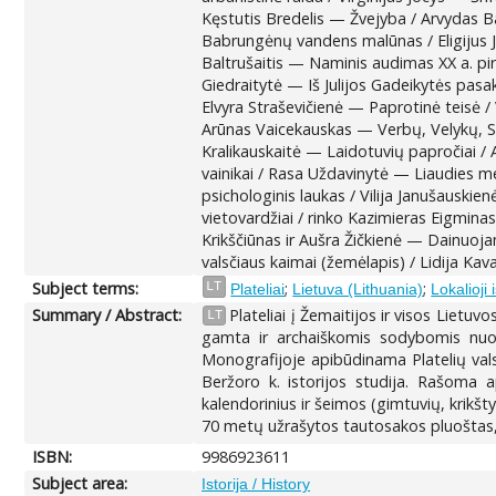
Kęstutis Bredelis — Žvejyba / Arvydas B
Babrungėnų vandens malūnas / Eligijus 
Baltrušaitis — Naminis audimas XX a. pir
Giedraitytė — Iš Julijos Gadeikytės pasak
Elvyra Straševičienė — Paprotinė teisė 
Arūnas Vaicekauskas — Verbų, Velykų, Se
Kralikauskaitė — Laidotuvių papročiai / 
vainikai / Rasa Uždavinytė — Liaudies m
psichologinis laukas / Vilija Janušauskie
vietovardžiai / rinko Kazimieras Eigminas
Krikščiūnas ir Aušra Žičkienė — Dainuoj
valsčiaus kaimai (žemėlapis) / Lidija Kava
Subject terms:
;
;
LT
Plateliai
Lietuva (Lithuania)
Lokalioji 
Summary / Abstract:
Plateliai į Žemaitijos ir visos Lietuv
LT
gamta ir archaiškomis sodybomis nuo se
Monografijoje apibūdinama Platelių valsč
Beržoro k. istorijos studija. Rašoma ap
kalendorinius ir šeimos (gimtuvių, krikšt
70 metų užrašytos tautosakos pluoštas, P
ISBN:
9986923611
Subject area:
Istorija / History