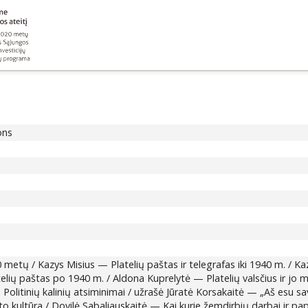
ons
1940 metų / Kazys Misius — Platelių paštas ir telegrafas iki 1940 m. / 
telių paštas po 1940 m. / Aldona Kuprelytė — Platelių valsčius ir j
Politinių kalinių atsiminimai / užrašė Jūratė Korsakaitė — „Aš esu sa
rifto kultūra / Dovilė Sabaliauskaitė — Kai kurie žemdirbių darbai ir