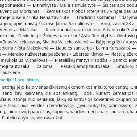
agdonavičius — Bitininkystė / Dalia Tamulaitytė — Šis tas apie sodus
Juvencijus Morkūnas — Žemaitiškos trobos interjeras / Vingaudas B
moje pusėje / Erika Nenartavičiūtė — Tradicinis skalbimas ir dažyma
ojimų apie maistą / užrašė Janina Samulionytė — Vaikų žaislai XX a. p
/ Venantas Mačiekus — Kalendoriniai papročiai (nuo Advento iki Grab
kminių, Devintinių ir Žolinės papročiai / Asta Rudaitytė— Gimtuvių 
Arūnas Vaicekauskas, Skaidra Vaicekauskienė — Išėję negrįžti / Vacy
edicina / Rita Mažeikienė — Liaudies sanitarija / Laima Korsakaitė
nė — Mėnulio nušviestais paežeriais / Libertas Klimka — Platelių ežer
 ir Nikolajus Michailovas — Plateliškių mintys ir žodžiai / parinko M
amoji tautosaka — Žaidimai — Pasakojamoji tautosaka — Smulkioji t
liauskienė.
istorija / Local history.
os istoriją įėjo kaip vienas iškilesnių ekonomikos ir kultūros centrų. 
no žavi kiekvieną čia apsilankantį. Todėl, kuriant Žemaitijos naci
iaus istorija nuo seniausių laikų iki antrosios sovietinės okupacijos
ie tradicinius verslus (žemdirbystę, gyvulininkystę, bitininkystę, ž
ynų, laidotuvių) papročius, kapines, liaudies mediciną ir sanitariją, l
latelių apylinkių vietovardžiai.