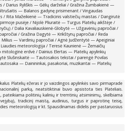
 / Darius Ryliškis — Gėlių darželiai / Gražina Žumbakienė —
altrušaitis — Balanos gadynę prisimenant / Vingaudas
s / Rita Mažeikienė — Tradicinis valstiečių maistas / Dangirutė
irmoje pusėje / Nijolė Pliuraitė — Turgus Platelių aikštėje /
nyčių) / Dalia Kavaliauskienė-Globytė — Užgavėnių papročiai /
papročiai / Gražina Dagytė — Krikštynų papročiai / Reda
s Milius — Vardinių papročiai / Agnė Judžentytė — Apeiginiai
 — Liaudies meteorologija / Teresė Kaunienė — Žemaičių
o mitologinė erdvė / Dainius Elertas — Platelių apylinkių
arytė Slušinskaitė — Tautosakos tekstai / parengė Povilas
autosaka — Dainininkai, pasakoriai, muzikantai — Platelių
Unikalus Platelių ežeras ir jo vaizdingos apylinkės savo pirmaprade
onalinį parką, neatsitiktinai buvo apsistota ties Plateliais.
, pateikiama politinių kalinių ir tremtinių atsiminimų, skelbiama
vejybą), tradicinį maistą, audinius, turgus ir paprotinę teisę,
iaudies meteorologiją ir kt. Spausdinamas didelis per pastaruosius