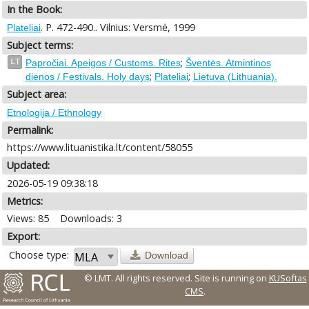
In the Book:
. P. 472-490.. Vilnius: Versmė, 1999
Plateliai
Subject terms:
;
LT
Papročiai. Apeigos / Customs. Rites
Šventės. Atmintinos
;
;
dienos / Festivals. Holy days
Plateliai
Lietuva (Lithuania).
Subject area:
Etnologija / Ethnology
Permalink:
https://www.lituanistika.lt/content/58055
Updated:
2026-05-19 09:38:18
Metrics:
Views: 85
Downloads: 3
Export:
Choose type:
Download
© LMT. All rights reserved.
Site is running on
KUSoftas
CMS
.