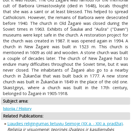
cult of Barbora Umiastovskytė (died in 1648), locals thought
that she was a saint or at least blessed. This helped to spread
Catholicism. However, the remains of Barbora were desecrated
before 1940. The church in Old Žagarė was closed during the
Soviet times in 1963. Exhibits of Šiauliai and "Aušra" ("Dawn")
museums were kept safe in the church. A restoration project for
the church was created in 1987. It was opened again in 1994. A
church in New Žagarė was built in 1523 m. This church is
mentioned in 1609 as old and wooden. A stone church was built
a couple of decades later. The church of New Žagarė had to
endure many difficulties throughout the Soviet time, but it was
never closed. The inhabitants of Žagarė also go to a nearby
church in Žukančiai that was built back in 1777. A new stone
church was built in Žukančiai in 1849 in the place of the old one.
Skaistgirys, where a church was built in the 17th century,
belonged to Žagarė in 1905-1918.
Subject area:
Istorija / History
Related Publications:
Liaudies religingumas lietuvių šeimoje (XX a. - XXI a. pradžia)
.
Religija ir visuomenė: teorinės įžvalgos ir kasdienybės