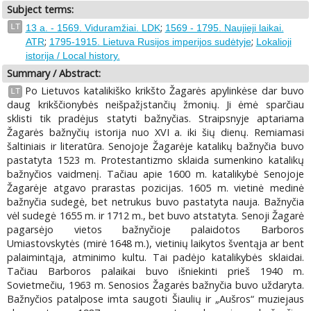
Subject terms:
;
LT
13 a. - 1569. Viduramžiai. LDK
1569 - 1795. Naujieji laikai.
;
;
ATR
1795-1915. Lietuva Rusijos imperijos sudėtyje
Lokalioji
istorija / Local history.
Summary / Abstract:
Po Lietuvos katalikiško krikšto Žagarės apylinkėse dar buvo
LT
daug krikščionybės neišpažįstančių žmonių. Ji ėmė sparčiau
sklisti tik pradėjus statyti bažnyčias. Straipsnyje aptariama
Žagarės bažnyčių istorija nuo XVI a. iki šių dienų. Remiamasi
šaltiniais ir literatūra. Senojoje Žagarėje katalikų bažnyčia buvo
pastatyta 1523 m. Protestantizmo sklaida sumenkino katalikų
bažnyčios vaidmenį. Tačiau apie 1600 m. katalikybė Senojoje
Žagarėje atgavo prarastas pozicijas. 1605 m. vietinė medinė
bažnyčia sudegė, bet netrukus buvo pastatyta nauja. Bažnyčia
vėl sudegė 1655 m. ir 1712 m., bet buvo atstatyta. Senoji Žagarė
pagarsėjo vietos bažnyčioje palaidotos Barboros
Umiastovskytės (mirė 1648 m.), vietinių laikytos šventąja ar bent
palaimintąja, atminimo kultu. Tai padėjo katalikybės sklaidai.
Tačiau Barboros palaikai buvo išniekinti prieš 1940 m.
Sovietmečiu, 1963 m. Senosios Žagarės bažnyčia buvo uždaryta.
Bažnyčios patalpose imta saugoti Šiaulių ir „Aušros“ muziejaus