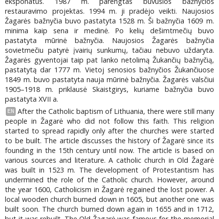
eksponatus. 1987 m. parengtas buvusios bažnyčios
restauravimo projektas. 1994 m. ji pradėjo veikti. Naujosios
Žagarės bažnyčia buvo pastatyta 1528 m. Ši bažnyčia 1609 m.
minima kaip sena ir medinė. Po kelių dešimtmečių buvo
pastatyta mūrinė bažnyčia. Naujosios Žagarės bažnyčia
sovietmečiu patyrė įvairių sunkumų, tačiau nebuvo uždaryta.
Žagarės gyventojai taip pat lanko netolimą Žukančių bažnyčią,
pastatytą dar 1777 m. Vietoj senosios bažnyčios Žukančiuose
1849 m. buvo pastatyta nauja mūrinė bažnyčia. Žagarės valsčiui
1905–1918 m. priklausė Skaistgirys, kuriame bažnyčia buvo
pastatyta XVII a.
After the Catholic baptism of Lithuania, there were still many
EN
people in Žagarė who did not follow this faith. This religion
started to spread rapidly only after the churches were started
to be built. The article discusses the history of Žagarė since its
founding in the 15th century until now. The article is based on
various sources and literature. A catholic church in Old Žagarė
was built in 1523 m. The development of Protestantism has
undermined the role of the Catholic church. However, around
the year 1600, Catholicism in Žagarė regained the lost power. A
local wooden church burned down in 1605, but another one was
built soon. The church burned down again in 1655 and in 1712,
but it was rebuilt. The Old Žagarė was famous for the memorial