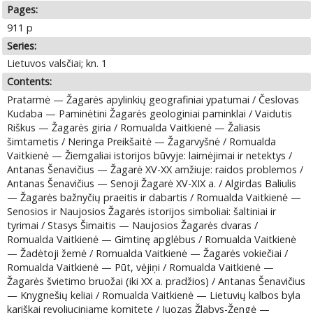
Pages:
911 p
Series:
Lietuvos valsčiai; kn. 1
Contents:
Pratarmė — Žagarės apylinkių geografiniai ypatumai / Česlovas
Kudaba — Paminėtini Žagarės geologiniai paminklai / Vaidutis
Riškus — Žagarės giria / Romualda Vaitkienė — Žaliasis
šimtametis / Neringa Preikšaitė — Žagarvyšnė / Romualda
Vaitkienė — Žiemgaliai istorijos būvyje: laimėjimai ir netektys /
Antanas Šenavičius — Žagarė XV-XX amžiuje: raidos problemos /
Antanas Šenavičius — Senoji Žagarė XV-XIX a. / Algirdas Baliulis
— Žagarės bažnyčių praeitis ir dabartis / Romualda Vaitkienė —
Senosios ir Naujosios Žagarės istorijos simboliai: šaltiniai ir
tyrimai / Stasys Šimaitis — Naujosios Žagarės dvaras /
Romualda Vaitkienė — Gimtinę apglėbus / Romualda Vaitkienė
— Žadėtoji žemė / Romualda Vaitkienė — Žagarės vokiečiai /
Romualda Vaitkienė — Pūt, vėjiņi / Romualda Vaitkienė —
Žagarės švietimo bruožai (iki XX a. pradžios) / Antanas Šenavičius
— Knygnešių keliai / Romualda Vaitkienė — Lietuvių kalbos byla
kariškai revoliuciniame komitete / Juozas Žlabys-Žengė —