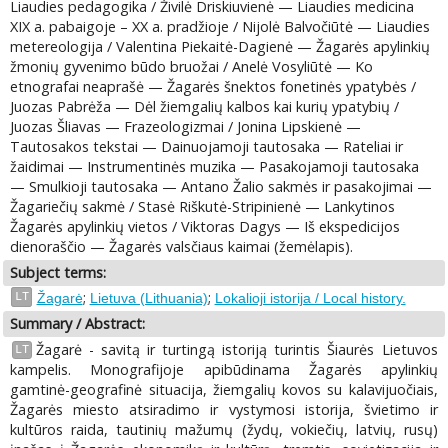
Liaudies pedagogika / Živilė Driskiuvienė — Liaudies medicina
XIX a. pabaigoje – XX a. pradžioje / Nijolė Balvočiūtė — Liaudies
metereologija / Valentina Piekaitė-Dagienė — Žagarės apylinkių
žmonių gyvenimo būdo bruožai / Anelė Vosyliūtė — Ko
etnografai neaprašė — Žagarės šnektos fonetinės ypatybės /
Juozas Pabrėža — Dėl žiemgalių kalbos kai kurių ypatybių /
Juozas Šliavas — Frazeologizmai / Jonina Lipskienė —
Tautosakos tekstai — Dainuojamoji tautosaka — Rateliai ir
žaidimai — Instrumentinės muzika — Pasakojamoji tautosaka
— Smulkioji tautosaka — Antano Žalio sakmės ir pasakojimai —
Žagariečių sakmė / Stasė Riškutė-Stripinienė — Lankytinos
Žagarės apylinkių vietos / Viktoras Dagys — Iš ekspedicijos
dienoraščio — Žagarės valsčiaus kaimai (žemėlapis).
Subject terms:
;
;
LT
Žagarė
Lietuva (Lithuania)
Lokalioji istorija / Local history.
Summary / Abstract:
Žagarė - savitą ir turtingą istoriją turintis Šiaurės Lietuvos
LT
kampelis. Monografijoje apibūdinama Žagarės apylinkių
gamtinė-geografinė situacija, žiemgalių kovos su kalavijuočiais,
Žagarės miesto atsiradimo ir vystymosi istorija, švietimo ir
kultūros raida, tautinių mažumų (žydų, vokiečių, latvių, rusų)