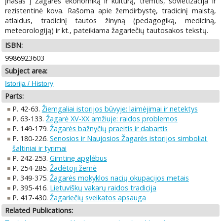
įnašas į Žagarės ekonomiką ir kultūrą, tremtis, sovietizacija ir
rezistentinė kova. Rašoma apie žemdirbystę, tradicinį maistą,
atlaidus, tradicinį tautos žinyną (pedagogiką, mediciną,
meteorologiją) ir kt., pateikiama žagariečių tautosakos tekstų.
ISBN:
9986923603
Subject area:
Istorija / History
Parts:
P. 42-63.
Žiemgaliai istorijos būvyje: laimėjimai ir netektys
P. 63-133.
Žagarė XV-XX amžiuje: raidos problemos
P. 149-179.
Žagarės bažnyčių praeitis ir dabartis
P. 180-226.
Senosios ir Naujosios Žagarės istorijos simboliai:
šaltiniai ir tyrimai
P. 242-253.
Gimtinę apglėbus
P. 254-285.
Žadėtoji žemė
P. 349-375.
Žagarės mokyklos nacių okupacijos metais
P. 395-416.
Lietuviškų vakarų raidos tradicija
P. 417-430.
Žagariečių sveikatos apsauga
Related Publications: