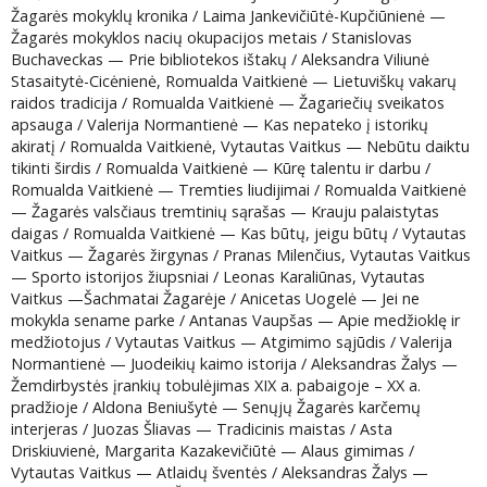
Žagarės mokyklų kronika / Laima Jankevičiūtė-Kupčiūnienė —
Žagarės mokyklos nacių okupacijos metais / Stanislovas
Buchaveckas — Prie bibliotekos ištakų / Aleksandra Viliunė
Stasaitytė-Cicėnienė, Romualda Vaitkienė — Lietuviškų vakarų
raidos tradicija / Romualda Vaitkienė — Žagariečių sveikatos
apsauga / Valerija Normantienė — Kas nepateko į istorikų
akiratį / Romualda Vaitkienė, Vytautas Vaitkus — Nebūtu daiktu
tikinti širdis / Romualda Vaitkienė — Kūrę talentu ir darbu /
Romualda Vaitkienė — Tremties liudijimai / Romualda Vaitkienė
— Žagarės valsčiaus tremtinių sąrašas — Krauju palaistytas
daigas / Romualda Vaitkienė — Kas būtų, jeigu būtų / Vytautas
Vaitkus — Žagarės žirgynas / Pranas Milenčius, Vytautas Vaitkus
— Sporto istorijos žiupsniai / Leonas Karaliūnas, Vytautas
Vaitkus —Šachmatai Žagarėje / Anicetas Uogelė — Jei ne
mokykla sename parke / Antanas Vaupšas — Apie medžioklę ir
medžiotojus / Vytautas Vaitkus — Atgimimo sąjūdis / Valerija
Normantienė — Juodeikių kaimo istorija / Aleksandras Žalys —
Žemdirbystės įrankių tobulėjimas XIX a. pabaigoje – XX a.
pradžioje / Aldona Beniušytė — Senųjų Žagarės karčemų
interjeras / Juozas Šliavas — Tradicinis maistas / Asta
Driskiuvienė, Margarita Kazakevičiūtė — Alaus gimimas /
Vytautas Vaitkus — Atlaidų šventės / Aleksandras Žalys —