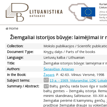
Home
Žiemgaliai istorijos būvyje: laimėjimai ir
Collection:
Mokslo publikacijos / Scientific publicati
Document Type:
Knygų dalys / Parts of the books
Language:
Lietuvių kalba / Lithuanian
Title:
Žiemgaliai istorijos būvyje: laimėjimai ir
Authors:
Šenavičius, Antanas
In the Book:
. P. 42-63.. Vilnius: Versmė, 1998
Žagarė
Subject terms:
;
LT
13 a. - 1569. Viduramžiai. LDK
Lokalio
Summary / Abstract:
Baltų genčių raida buvo ilga ir sudė
LT
baltų genties – žiemgalių istorija. Remia
minimi skandinavų šaltiniuose. XII–XIII
žiemgaliai perėmė iš kaimyninių genčių. Jau
pradžioje žiemgaliai drauge su vokiečiais 