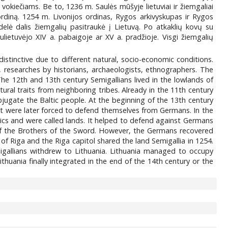
vokiečiams. Be to, 1236 m. Saulės mūšyje lietuviai ir žiemgaliai
ų ordiną. 1254 m. Livonijos ordinas, Rygos arkivyskupas ir Rygos
delė dalis žiemgalių pasitraukė į Lietuvą. Po atkaklių kovų su
ulietuvėjo XIV a. pabaigoje ar XV a. pradžioje. Visgi žiemgalių
tinctive due to different natural, socio-economic conditions.
s, researches by historians, archaeologists, ethnographers. The
The 12th and 13th century Semigallians lived in the lowlands of
ural traits from neighboring tribes. Already in the 11th century
ugate the Baltic people. At the beginning of the 13th century
t were later forced to defend themselves from Germans. In the
tics and were called lands. It helped to defend against Germans
 of the Brothers of the Sword. However, the Germans recovered
f Riga and the Riga capitol shared the land Semigallia in 1254.
migallians withdrew to Lithuania. Lithuania managed to occupy
ithuania finally integrated in the end of the 14th century or the