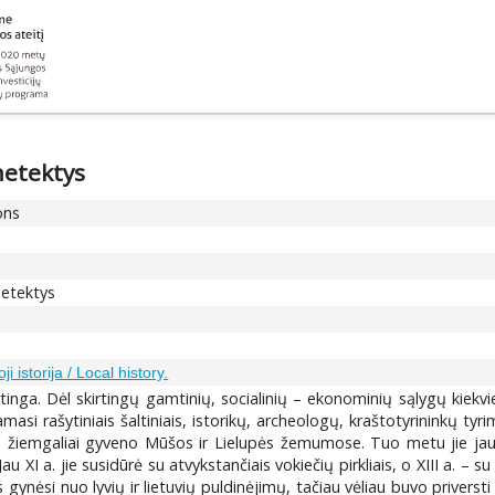
 netektys
ons
 netektys
ji istorija / Local history.
tinga. Dėl skirtingų gamtinių, socialinių – ekonominių sąlygų kiekv
masi rašytiniais šaltiniais, istorikų, archeologų, kraštotyrininkų ty
 a. žiemgaliai gyveno Mūšos ir Lielupės žemumose. Tuo metu jie jau b
 XI a. jie susidūrė su atvykstančiais vokiečių pirkliais, o XIII a. – su 
gynėsi nuo lyvių ir lietuvių puldinėjimų, tačiau vėliau buvo priversti g