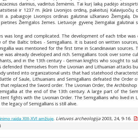
acinius darinius, vadintus žemėmis. Tai kurį laiką padėjo atsispirti 
ai atsitiesė ir 1237 m. įkūrė Livonijos ordiną, pakeitusį Kalavijuoči
II a. pabaigoje Livonijos ordinas galutinai užkariavo Žiemgalą. Di
 pietines Žiemgalos žemes. Lietuvoje gyvenę žiemgaliai galutinai s
es was long and complicated. The development of each tribe was dis
 of the Baltic tribes - Semigallians. It is based on written source
igallia was mentioned for the first time in Scandinavian sources. 
be was already developed and rich. Semigallians took over some cult
ants, and in the 13th century - German knights who sought to subj
s defended themselves from the Livonian and Lithuanian attacks bu
ady united into organizational units that had statehood characteris
 Battle of Saule, Lithuanians and Semigallians defeated the Order
that replaced the Sword order. The Livonian Order, the Archbishop o
emigallia at the end of the 13th century. A large part of the Se
stent fights with the Livonian Order. The Semigallians who lived in L
e legacy of Semigallians is still alive.
.
Lietuvos archeologija
2003, 24, 9-16.
nimo raida XIII-XVI amžiuje
3