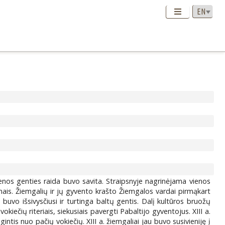
ienos genties raida buvo savita. Straipsnyje nagrinėjama vienos
rimais. Žiemgalių ir jų gyvento krašto Žiemgalos vardai pirmąkart
uvo išsivysčiusi ir turtinga baltų gentis. Dalį kultūros bruožų
vokiečių riteriais, siekusiais pavergti Pabaltijo gyventojus. XIII a.
intis nuo pačių vokiečių. XIII a. žiemgaliai jau buvo susivieniję į