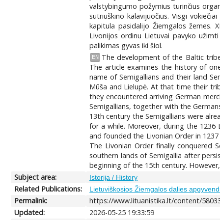
valstybingumo požymius turinčius organiz
sutriuškino kalavijuočius. Visgi vokieči
kapitula pasidalijo Žiemgalos žemes. XI
Livonijos ordinu Lietuvai pavyko užimti
palikimas gyvas iki šiol.
The development of the Baltic trib
EN
The article examines the history of one
name of Semigallians and their land Sem
Mūša and Lielupė. At that time their tri
they encountered arriving German merch
Semigallians, together with the German
13th century the Semigallians were alre
for a while. Moreover, during the 1236
and founded the Livonian Order in 1237 
The Livonian Order finally conquered S
southern lands of Semigallia after persi
beginning of the 15th century. However, th
Subject area:
Istorija / History
Related Publications:
Lietuviškosios Žiemgalos dalies apgyvendi
Permalink:
https://www.lituanistika.lt/content/5803
Updated:
2026-05-25 19:33:59