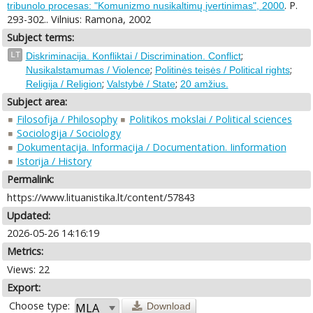
. P.
tribunolo procesas: "Komunizmo nusikaltimų įvertinimas", 2000
293-302.. Vilnius: Ramona, 2002
Subject terms:
;
LT
Diskriminacija. Konfliktai / Discrimination. Conflict
;
;
Nusikalstamumas / Violence
Politinės teisės / Political rights
;
;
Religija / Religion
Valstybė / State
20 amžius.
Subject area:
Filosofija / Philosophy
Politikos mokslai / Political sciences
Sociologija / Sociology
Dokumentacija. Informacija / Documentation. Iinformation
Istorija / History
Permalink:
https://www.lituanistika.lt/content/57843
Updated:
2026-05-26 14:16:19
Metrics:
Views: 22
Export:
Choose type:
Download