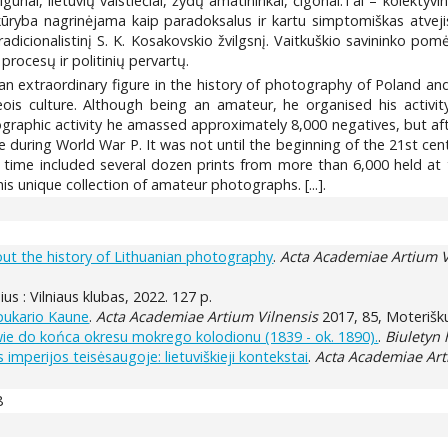
igūnai, lietuvių valstiečiai, žydų amatininkai, čigonai.Tai – kolekty
kūryba nagrinėjama kaip paradoksalus ir kartu simptomiškas atvejis
dicionalistinį S. K. Kosakovskio žvilgsnį. Vaitkuškio savininko pom
procesų ir politinių pervartų.
n extraordinary figure in the history of photography of Poland and 
ois culture. Although being an amateur, he organised his activi
ographic activity he amassed approximately 8,000 negatives, but afte
e during World War P. It was not until the beginning of the 21st c
 time included several dozen prints from more than 6,000 held at t
s unique collection of amateur photographs. [...].
out the history of Lithuanian photography
.
Acta Academiae Artium V
lnius : Vilniaus klubas, 2022. 127 p.
rpukario Kaune
.
Acta Academiae Artium Vilnensis
2017, 85, Moterišku
itwie do końca okresu mokrego kolodionu (1839 - ok. 1890).
.
Biuletyn 
s imperijos teisėsaugoje: lietuviškieji kontekstai
.
Acta Academiae Art
8