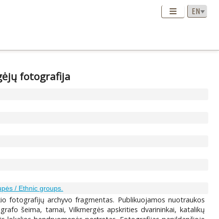
ėjų fotografija
upės / Ethnic groups.
kio fotografijų archyvo fragmentas. Publikuojamos nuotraukos
rafo šeima, tarnai, Vilkmergės apskrities dvarininkai, katalikų