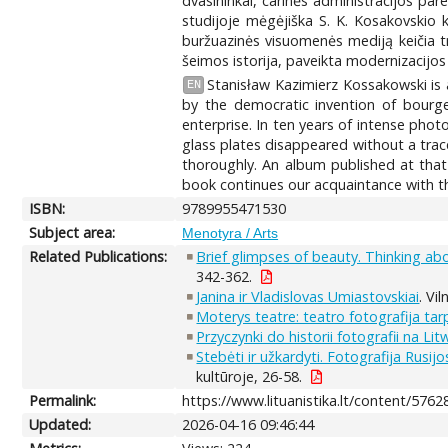
dvasininkai, carinės administracijos pare
studijoje mėgėjiška S. K. Kosakovskio 
buržuazinės visuomenės mediją keičia tra
šeimos istorija, paveikta modernizacijos 
Stanisław Kazimierz Kossakowski is a
EN
by the democratic invention of bourge
enterprise. In ten years of intense phot
glass plates disappeared without a trac
thoroughly. An album published at that
book continues our acquaintance with thi
ISBN:
9789955471530
Subject area:
Menotyra / Arts
Related Publications:
Brief glimpses of beauty. Thinking ab
342-362.
Janina ir Vladislovas Umiastovskiai
. Vi
Moterys teatre: teatro fotografija ta
Przyczynki do historii fotografii na L
Stebėti ir užkardyti. Fotografija Rusijo
kultūroje, 26-58.
Permalink:
https://www.lituanistika.lt/content/5762
Updated:
2026-04-16 09:46:44