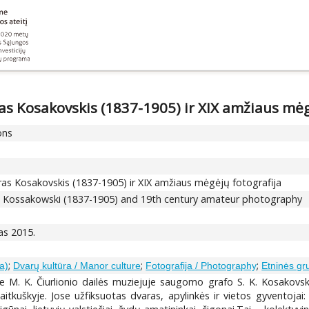
ras Kosakovskis (1837-1905) ir XIX amžiaus mėg
ons
eras Kosakovskis (1837-1905) ir XIX amžiaus mėgėjų fotografija
rz Kossakowski (1837-1905) and 19th century amateur photography
tas 2015.
;
;
;
a)
Dvarų kultūra / Manor culture
Fotografija / Photography
Etninės gr
 M. K. Čiurlionio dailės muziejuje saugomo grafo S. K. Kosakovs
uškyje. Jose užfiksuotas dvaras, apylinkės ir vietos gyventojai: g