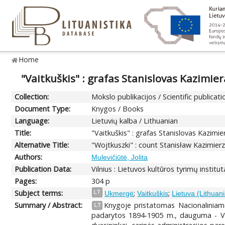
Home
"Vaitkuškis" : grafas Stanislovas Kazimie
Collection:
Mokslo publikacijos / Scientific publicati
Document Type:
Knygos / Books
Language:
Lietuvių kalba / Lithuanian
Title:
"Vaitkuškis" : grafas Stanislovas Kazimi
Alternative Title:
"Wojtkuszki" : count Stanisław Kazimie
Authors:
Mulevičiūtė, Jolita
Publication Data:
Vilnius : Lietuvos kultūros tyrimų institu
Pages:
304 p
Subject terms:
;
;
LT
Ukmergė
Vaitkuškis
Lietuva (Lithuani
Summary / Abstract:
Knygoje pristatomas Nacionaliniame
LT
padarytos 1894-1905 m., dauguma - Vaitk