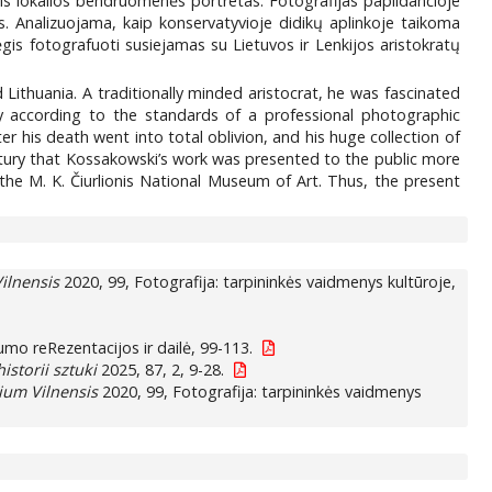
vinis lokalios bendruomenės portretas. Fotografijas papildančioje
. Analizuojama, kaip konservatyvioje didikų aplinkoje taikoma
ėgis fotografuoti susiejamas su Lietuvos ir Lenkijos aristokratų
Lithuania. A traditionally minded aristocrat, he was fascinated
ty according to the standards of a professional photographic
r his death went into total oblivion, and his huge collection of
entury that Kossakowski’s work was presented to the public more
he M. K. Čiurlionis National Museum of Art. Thus, the present
ilnensis
2020, 99, Fotografija: tarpininkės vaidmenys kultūroje,
mo reRezentacijos ir dailė, 99-113.
historii sztuki
2025, 87, 2, 9-28.
ium Vilnensis
2020, 99, Fotografija: tarpininkės vaidmenys