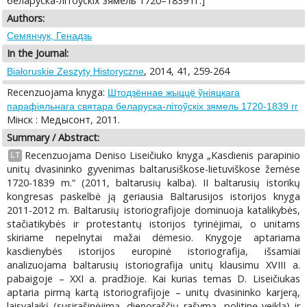
беларуска-літоўскіх зямель 1720–1839 гг.]
Authors:
Семянчук, Генадзь
In the Journal:
, 2014, 41, 259-264
Białoruskie Zeszyty Historyczne
Recenzuojama knyga:
Штодзённае жыццё ўніяцкага
парафіяльнага святара беларуска-літоўскіх зямель 1720-1839 гг
Мінск : Медысонт, 2011.
Summary / Abstract:
Recenzuojama Deniso Liseičiuko knyga „Kasdienis parapinio
LT
unitų dvasininko gyvenimas baltarusiškose-lietuviškose žemėse
1720-1839 m.“ (2011, baltarusių kalba). II baltarusių istorikų
kongresas paskelbė ją geriausia Baltarusijos istorijos knyga
2011-2012 m. Baltarusių istoriografijoje dominuoja katalikybės,
stačiatikybės ir protestantų istorijos tyrinėjimai, o unitams
skiriame nepelnytai mažai dėmesio. Knygoje aptariama
kasdienybės istorijos europinė istoriografija, išsamiai
analizuojama baltarusių istoriografija unitų klausimu XVIII a.
pabaigoje – XXI a. pradžioje. Kai kurias temas D. Liseičiukas
aptaria pirmą kartą istoriografijoje – unitų dvasininko karjerą,
laisvalaikį (susirašinėjimą, dienoraščių rašymą, politinę veiklą) ir