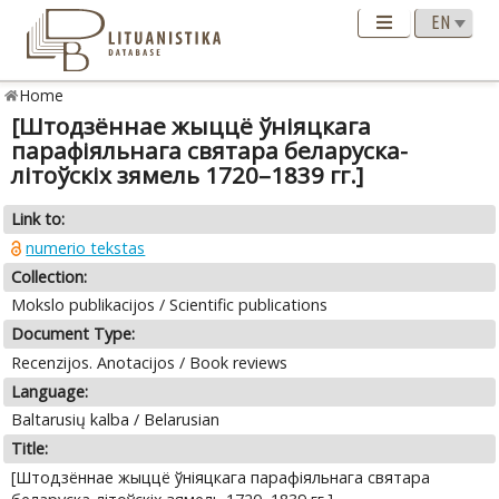
Home
[Штодзённае жыццё ўніяцкага
парафіяльнага святара беларуска-
літоўскіх зямель 1720–1839 гг.]
Link to:
numerio tekstas
Collection:
Mokslo publikacijos / Scientific publications
Document Type:
Recenzijos. Anotacijos / Book reviews
Language:
Baltarusių kalba / Belarusian
Title:
[Штодзённае жыццё ўніяцкага парафіяльнага святара