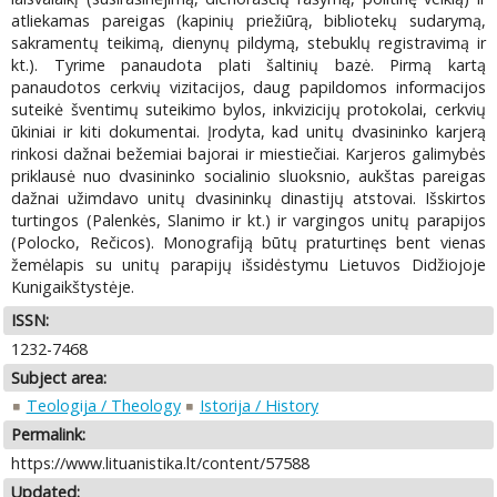
atliekamas pareigas (kapinių priežiūrą, bibliotekų sudarymą,
sakramentų teikimą, dienynų pildymą, stebuklų registravimą ir
kt.). Tyrime panaudota plati šaltinių bazė. Pirmą kartą
panaudotos cerkvių vizitacijos, daug papildomos informacijos
suteikė šventimų suteikimo bylos, inkvizicijų protokolai, cerkvių
ūkiniai ir kiti dokumentai. Įrodyta, kad unitų dvasininko karjerą
rinkosi dažnai bežemiai bajorai ir miestiečiai. Karjeros galimybės
priklausė nuo dvasininko socialinio sluoksnio, aukštas pareigas
dažnai užimdavo unitų dvasininkų dinastijų atstovai. Išskirtos
turtingos (Palenkės, Slanimo ir kt.) ir vargingos unitų parapijos
(Polocko, Rečicos). Monografiją būtų praturtinęs bent vienas
žemėlapis su unitų parapijų išsidėstymu Lietuvos Didžiojoje
Kunigaikštystėje.
ISSN:
1232-7468
Subject area:
Teologija / Theology
Istorija / History
Permalink:
https://www.lituanistika.lt/content/57588
Updated: