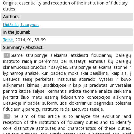
Origins, essentiality and reception of the institution of fiduciary
duties
Authors:
Didžiulis, Laurynas
In the Journal:
, 2014, 91, 83-99
Teisė
Summary / Abstract:
Šiame straipsnyje siekiama atskleisti fiduciarinių pareigų
LT
instituto raidą ir perėmimą bei nustatyti esminius šių pareigų
skiriamuosius bruožus ir savybes. Straipsnyje atliekama istorinė ir
lyginamoji analizė, kuri padeda moksliškai paaiškinti, kaip šis, į
Lietuvos teisę perkeltas, institutas atsirado, vystėsi ir buvo
aiškinamas kilmės jurisdikcijose ir kaip jis pradėtas universaliai
perimti kitose šalyse. Remiantis atlikta teorine analize siekiama
įvertinti šiuo metu esamą fiduciarumo koncepcijos aiškinimą
Lietuvoje ir padėti suformuluoti doktrininius pagrindus tolesnei
fiduciarinių pareigų instituto raidai Lietuvos teisėje.
The aim of this article is to analyze the evolution and
EN
reception of the institution of fiduciary duties and to identify
core distinctive attributes and characteristics of these duties.