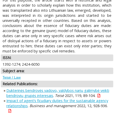
For this purpose, the article starts with a historical and legal
analysis in order to scholarly explain how this institution, which
was transplanted also into Lithuanian law, emerged, developed,
was interpreted in its origin jurisdictions and started to be
universally recepted in other countries. Based on this analysis,
conclusions about the essence of fiduciary duties are made:
according to the genuine (pure) model of fiduciary duties, these
duties can arise only in very specific cases where risk arises out
of disloyal actions of a fiduciary in respect to assets or powers
entrusted to him; these duties can exist only inter partes; they
must be enforced by specific civil remedies.
ISSN:
1392-1274; 2424-6050
Subject area:
Teisė / Law
Related Publications:
Dukterinės bendrovės vadovo, valdybos narių galimybė veikti
bendrovių grupės interesais
.
Teisė
2021, 119, 89-104.
Impact of agent’s ficudiary duties for the sustainable agency
relationships
.
Business and management
2022, 12, 928-936.