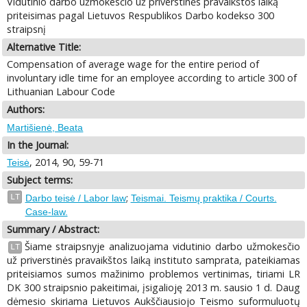
Vidutinio darbo užmokesčio už priverstinės pravaikštos laiką
priteisimas pagal Lietuvos Respublikos Darbo kodekso 300
straipsnį
Alternative Title:
Compensation of average wage for the entire period of
involuntary idle time for an employee according to article 300 of
Lithuanian Labour Code
Authors:
Martišienė, Beata
In the Journal:
, 2014, 90, 59-71
Teisė
Subject terms:
;
LT
Darbo teisė / Labor law
Teismai. Teismų praktika / Courts.
Case-law.
Summary / Abstract:
Šiame straipsnyje analizuojama vidutinio darbo užmokesčio
LT
už priverstinės pravaikštos laiką instituto samprata, pateikiamas
priteisiamos sumos mažinimo problemos vertinimas, tiriami LR
DK 300 straipsnio pakeitimai, įsigalioję 2013 m. sausio 1 d. Daug
dėmesio skiriama Lietuvos Aukščiausiojo Teismo suformuluotų