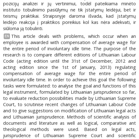
pozicijų analizei ir jų vertinimui, todėl pateikiama minėto
instituto tobulinimo pasiūlymų ne tik įstatymų leidėjui, bet ir
teismų praktikai. Straipsnyje daroma išvada, kad įstatymų
leidėjo reakcija į praktikos poreikius kol kas nėra adekvati, ir
siūloma ją tobulinti.
This article deals with problems, which occur when an
EN
employee is awarded with compensation of average wage for
the entire period of involuntary idle time. The purpose of the
research is to compare different editions of Lithuanian Labour
Code (acting edition until the 31st of December, 2012 and
acting edition since the 1st of January, 2013) regulating
compensation of average wage for the entire period of
involuntary idle time. In order to achieve this goal the following
tasks were formulated: to analyse the goal and functions of this
legal instrument, formulated by Lithuanian jurisprudence so far,
to evaluate reduction possibilities made by Lithuanian Supreme
Court, to scrutinise recent changes of Lithuanian Labour Code
and to give suggestions on modification of Lithuanian legal acts
and Lithuanian jurisprudence. Methods of scientific analysis of
documents and literature as well as logical, comparative ant
theological methods were used. Based on legal acts,
jurisprudence of Lithuanian Supreme Court and scientific