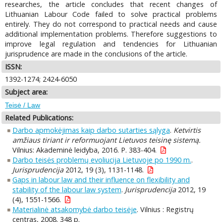
researches, the article concludes that recent changes of
Lithuanian Labour Code failed to solve practical problems
entirely. They do not correspond to practical needs and cause
additional implementation problems. Therefore suggestions to
improve legal regulation and tendencies for Lithuanian
jurisprudence are made in the conclusions of the article.
ISSN:
1392-1274; 2424-6050
Subject area:
Teisė / Law
Related Publications:
Darbo apmokėjimas kaip darbo sutarties sąlyga
.
Ketvirtis
amžiaus tiriant ir reformuojant Lietuvos teisinę sistemą.
Vilnius: Akademinė leidyba, 2016. P. 383-404.
Darbo teisės problemų evoliucija Lietuvoje po 1990 m.
.
Jurisprudencija
2012, 19 (3), 1131-1148.
Gaps in labour law and their influence on flexibility and
stability of the labour law system
.
Jurisprudencija
2012, 19
(4), 1551-1566.
Materialinė atsakomybė darbo teisėje
. Vilnius : Registrų
centras, 2008. 348 p.