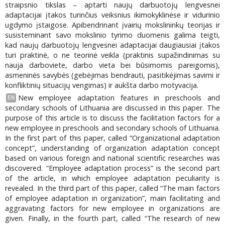
straipsnio tikslas – aptarti naujų darbuotojų lengvesnei
adaptacijai įtakos turinčius veiksnius ikimokyklinėse ir vidurinio
ugdymo įstaigose. Apibendrinant įvairių mokslininkų teorijas ir
susisteminant savo mokslinio tyrimo duomenis galima teigti,
kad naujų darbuotojų lengvesnei adaptacijai daugiausiai įtakos
turi praktinė, o ne teorinė veikla (praktinis supažindinimas su
nauja darboviete, darbo vieta bei būsimomis pareigomis),
asmeninės savybės (gebėjimas bendrauti, pasitikėjimas savimi ir
konfliktinių situacijų vengimas) ir aukšta darbo motyvacija.
New employee adaptation features in preschools and
EN
secondary schools of Lithuania are discussed in this paper. The
purpose of this article is to discuss the facilitation factors for a
new employee in preschools and secondary schools of Lithuania.
In the first part of this paper, called “Organizational adaptation
concept”, understanding of organization adaptation concept
based on various foreign and national scientific researches was
discovered. “Employee adaptation process” is the second part
of the article, in which employee adaptation peculiarity is
revealed. In the third part of this paper, called “The main factors
of employee adaptation in organization”, main facilitating and
aggravating factors for new employee in organizations are
given. Finally, in the fourth part, called “The research of new