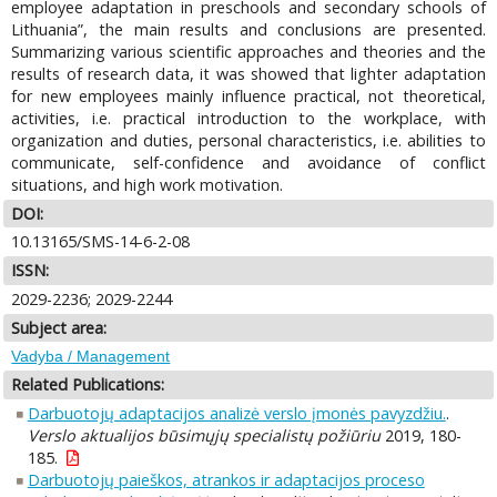
employee adaptation in preschools and secondary schools of
Lithuania”, the main results and conclusions are presented.
Summarizing various scientific approaches and theories and the
results of research data, it was showed that lighter adaptation
for new employees mainly influence practical, not theoretical,
activities, i.e. practical introduction to the workplace, with
organization and duties, personal characteristics, i.e. abilities to
communicate, self-confidence and avoidance of conflict
situations, and high work motivation.
DOI:
10.13165/SMS-14-6-2-08
ISSN:
2029-2236; 2029-2244
Subject area:
Vadyba / Management
Related Publications:
Darbuotojų adaptacijos analizė verslo įmonės pavyzdžiu.
.
Verslo aktualijos būsimųjų specialistų požiūriu
2019, 180-
185.
Darbuotojų paieškos, atrankos ir adaptacijos proceso