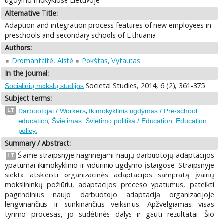
ugdymo mokyklose Lietuvoje
Alternative Title:
Adaption and integration process features of new employees in
preschools and secondary schools of Lithuania
Authors:
Dromantaitė, Aistė
Pokštas, Vytautas
In the Journal:
Societal Studies, 2014, 6 (2), 361-375
Socialinių mokslų studijos
Subject terms:
;
LT
Darbuotojai / Workers
Ikimokyklinis ugdymas / Pre-school
;
education
Švietimas. Švietimo politika / Education. Education
policy.
Summary / Abstract:
Šiame straipsnyje nagrinėjami naujų darbuotojų adaptacijos
LT
ypatumai ikimokyklinio ir vidurinio ugdymo įstaigose. Straipsnyje
siekta atskleisti organizacinės adaptacijos sampratą įvairių
mokslininkų požiūriu, adaptacijos proceso ypatumus, pateikti
pagrindinius naujo darbuotojo adaptaciją organizacijoje
lengvinančius ir sunkinančius veiksnius. Apžvelgiamas visas
tyrimo procesas, jo sudėtinės dalys ir gauti rezultatai. Šio