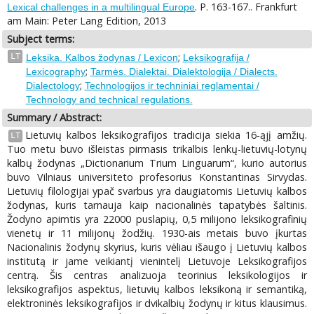
. P. 163-167.. Frankfurt
Lexical challenges in a multilingual Europe
am Main: Peter Lang Edition, 2013
Subject terms:
;
LT
Leksika. Kalbos žodynas / Lexicon
Leksikografija /
;
Lexicography
Tarmės. Dialektai. Dialektologija / Dialects.
;
Dialectology
Technologijos ir techniniai reglamentai /
Technology and technical regulations.
Summary / Abstract:
Lietuvių kalbos leksikografijos tradicija siekia 16-ąjį amžių.
LT
Tuo metu buvo išleistas pirmasis trikalbis lenkų-lietuvių-lotynų
kalbų žodynas „Dictionarium Trium Linguarum“, kurio autorius
buvo Vilniaus universiteto profesorius Konstantinas Sirvydas.
Lietuvių filologijai ypač svarbus yra daugiatomis Lietuvių kalbos
žodynas, kuris tarnauja kaip nacionalinės tapatybės šaltinis.
Žodyno apimtis yra 22000 puslapių, 0,5 milijono leksikografinių
vienetų ir 11 milijonų žodžių. 1930-ais metais buvo įkurtas
Nacionalinis žodynų skyrius, kuris vėliau išaugo į Lietuvių kalbos
institutą ir jame veikiantį vienintelį Lietuvoje Leksikografijos
centrą. Šis centras analizuoja teorinius leksikologijos ir
leksikografijos aspektus, lietuvių kalbos leksikoną ir semantiką,
elektroninės leksikografijos ir dvikalbių žodynų ir kitus klausimus.