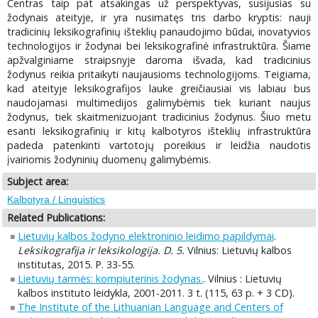
Centras taip pat atsakingas už perspektyvas, susijusias su
žodynais ateityje, ir yra nusimatęs tris darbo kryptis: nauji
tradicinių leksikografinių išteklių panaudojimo būdai, inovatyvios
technologijos ir žodynai bei leksikografinė infrastruktūra. Šiame
apžvalginiame straipsnyje daroma išvada, kad tradicinius
žodynus reikia pritaikyti naujausioms technologijoms. Teigiama,
kad ateityje leksikografijos lauke greičiausiai vis labiau bus
naudojamasi multimedijos galimybėmis tiek kuriant naujus
žodynus, tiek skaitmenizuojant tradicinius žodynus. Šiuo metu
esanti leksikografinių ir kitų kalbotyros išteklių infrastruktūra
padeda patenkinti vartotojų poreikius ir leidžia naudotis
įvairiomis žodyninių duomenų galimybėmis.
Subject area:
Kalbotyra / Linguistics
Related Publications:
Lietuvių kalbos žodyno elektroninio leidimo papildymai
.
Leksikografija ir leksikologija. D. 5.
Vilnius: Lietuvių kalbos
institutas, 2015. P. 33-55.
Lietuvių tarmės: kompiuterinis žodynas.
. Vilnius : Lietuvių
kalbos instituto leidykla, 2001-2011. 3 t. (115, 63 p. + 3 CD).
The Institute of the Lithuanian Language and Centers of