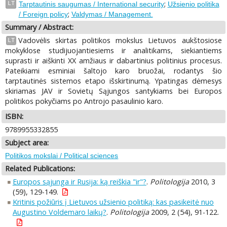
;
LT
Tarptautinis saugumas / International security
Užsienio politika
;
/ Foreign policy
Valdymas / Management.
Summary / Abstract:
Vadovėlis skirtas politikos mokslus Lietuvos aukštosiose
LT
mokyklose studijuojantiesiems ir analitikams, siekiantiems
suprasti ir aiškinti XX amžiaus ir dabartinius politinius procesus.
Pateikiami esminiai šaltojo karo bruožai, rodantys šio
tarptautinės sistemos etapo išskirtinumą. Ypatingas dėmesys
skiriamas JAV ir Sovietų Sąjungos santykiams bei Europos
politikos pokyčiams po Antrojo pasaulinio karo.
ISBN:
9789955332855
Subject area:
Politikos mokslai / Political sciences
Related Publications:
Europos sąjunga ir Rusija: ką reiškia "ir"?
.
Politologija
2010, 3
(59), 129-149.
Kritinis požiūris į Lietuvos užsienio politiką: kas pasikeitė nuo
Augustino Voldemaro laikų?
.
Politologija
2009, 2 (54), 91-122.