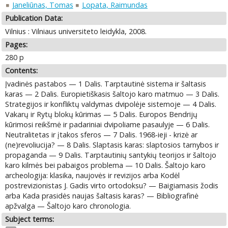
Janeliūnas, Tomas
Lopata, Raimundas
Publication Data:
Vilnius : Vilniaus universiteto leidykla, 2008.
Pages:
280 p
Contents:
Įvadinės pastabos — 1 Dalis. Tarptautinė sistema ir šaltasis
karas — 2 Dalis. Europietiškasis šaltojo karo matmuo — 3 Dalis.
Strategijos ir konfliktų valdymas dvipolėje sistemoje — 4 Dalis.
Vakarų ir Rytų blokų kūrimas — 5 Dalis. Europos Bendrijų
kūrimosi reikšmė ir padariniai dvipoliame pasaulyje — 6 Dalis.
Neutralitetas ir įtakos sferos — 7 Dalis. 1968-ieji - krizė ar
(ne)revoliucija? — 8 Dalis. Slaptasis karas: slaptosios tarnybos ir
propaganda — 9 Dalis. Tarptautinių santykių teorijos ir šaltojo
karo kilmės bei pabaigos problema — 10 Dalis. Šaltojo karo
archeologija: klasika, naujovės ir revizijos arba Kodėl
postrevizionistas J. Gadis virto ortodoksu? — Baigiamasis žodis
arba Kada prasidės naujas šaltasis karas? — Bibliografinė
apžvalga — Šaltojo karo chronologia.
Subject terms: