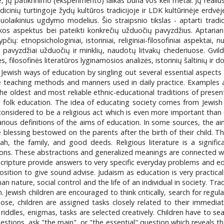
 jų patikrinimo (eksperimento) laikas būna vos keli metai. Jų realius
dicinių turtingoje žydų kultūros tradicijoje ir LDK kultūrinėje erdvė
olaikinius ugdymo modelius. Šio straipsnio tikslas - aptarti tradi
kos aspektus bei pateikti konkrečių užduočių pavyzdžius. Aptariant
ių: etnopsichologiniai, istoriniai, religiniai-filosofiniai aspektai,
 pavyzdžiai užduočių ir minklių, naudotų litvakų chederiuose. Gv
s, filosofinės literatūros lyginamosios analizės, istorinių šaltinių i
l Jewish ways of education by singling out several essential aspects 
e teaching methods and manners used in daily practice. Examples a
 the oldest and most reliable ethnic-educational traditions of prese
 folk education. The idea of educating society comes from Jewish c
s considered to be a religious act which is even more important tha
arious definitions of the aims of education. In some sources, the aim
 blessing bestowed on the parents after the birth of their child. T
rah, the family, and good deeds. Religious literature is a signif
ions. These abstractions and generalized meanings are connected with
cripture provide answers to very specific everyday problems and e
ition to give sound advise. Judaism as education is very practical
nature, social control and the life of an individual in society. Tra
 Jewish children are encouraged to think critically, search for regula
pose, children are assigned tasks closely related to their immedia
riddles, enigmas, tasks are selected creatively. Children have to sea
stions, ask "the main", or "the essential" question which reveals 