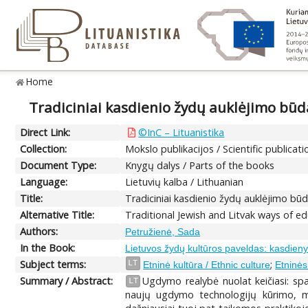
Home
Tradiciniai kasdienio žydų auklėjimo būd
Direct Link:
©InC – Lituanistika
Collection:
Mokslo publikacijos / Scientific publicati
Document Type:
Knygų dalys / Parts of the books
Language:
Lietuvių kalba / Lithuanian
Title:
Tradiciniai kasdienio žydų auklėjimo būd
Alternative Title:
Traditional Jewish and Litvak ways of e
Authors:
Petružienė, Sada
In the Book:
Lietuvos žydų kultūros paveldas: kasdien
Subject terms:
;
LT
Etninė kultūra / Ethnic culture
Etninės
Summary / Abstract:
Ugdymo realybė nuolat keičiasi: spa
LT
naujų ugdymo technologijų kūrimo, mo