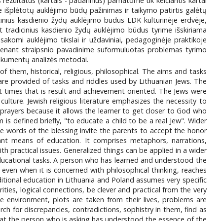
 rezultatus (kartais - padarinius) pamatome tik keičiantis kartai
je išplėtotų auklėjimo būdų pažinimas ir taikymo patirtis galėtų
cinius kasdienio žydų auklėjimo būdus LDK kultūrinėje erdvėje,
 tradicinius kasdienio žydų auklėjimo būdus tyrime išskiriama
 nusakomi auklėjimo tikslai ir uždaviniai, pedagoginėje praktikoje
ildenant straipsnio pavadinime suformuluotas problemas tyrimo
r dokumentų analizės metodai.
of them, historical, religious, philosophical. The aims and tasks
re provided of tasks and riddles used by Lithuanian Jews. The
nt times that is result and achievement-oriented. The Jews were
ulture. Jewish religious literature emphasizes the necessity to
n prayers because it allows the learner to get closer to God who
 is defined briefly, "to educate a child to be a real Jew". Wider
he words of the blessing invite the parents to accept the honor
icant means of education. It comprises metaphors, narrations,
 practical issues. Generalized things can be applied in a wider
ducational tasks. A person who has learned and understood the
 even when it is concerned with philosophical thinking, reaches
ditional education in Lithuania and Poland assumes very specific
rities, logical connections, be clever and practical from the very
te environment, plots are taken from their lives, problems are
rch for discrepancies, contradictions, sophistry in them, find as
that the person who is asking has understood the essence of the