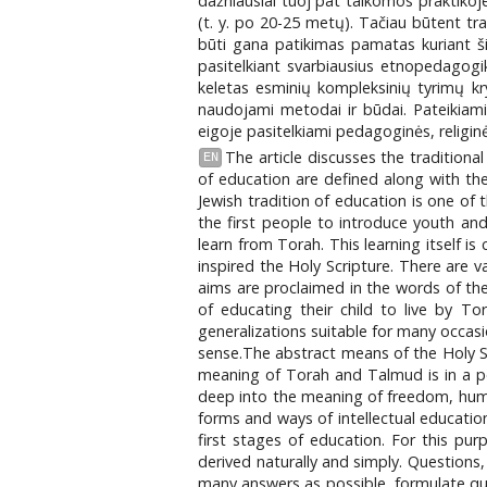
dažniausiai tuoj pat taikomos praktikoje,
(t. y. po 20-25 metų). Tačiau būtent tra
būti gana patikimas pamatas kuriant šiu
pasitelkiant svarbiausius etnopedagogi
keletas esminių kompleksinių tyrimų krypč
naudojami metodai ir būdai. Pateikiami
eigoje pasitelkiami pedagoginės, religinė
The article discusses the traditiona
EN
of education are defined along with th
Jewish tradition of education is one of
the first people to introduce youth and
learn from Torah. This learning itself i
inspired the Holy Scripture. There are v
aims are proclaimed in the words of the
of educating their child to live by To
generalizations suitable for many occas
sense.The abstract means of the Holy S
meaning of Torah and Talmud is in a pos
deep into the meaning of freedom, human 
forms and ways of intellectual education.
first stages of education. For this pur
derived naturally and simply. Questions, 
many answers as possible, formulate que