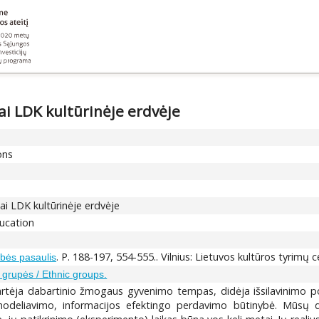
ai LDK kultūrinėje erdvėje
ons
ai LDK kultūrinėje erdvėje
ducation
. P. 188-197, 554-555.. Vilnius: Lietuvos kultūros tyrimų 
ybės pasaulis
 grupės / Ethnic groups.
rtėja dabartinio žmogaus gyvenimo tempas, didėja išsilavinimo porei
deliavimo, informacijos efektingo perdavimo būtinybė. Mūsų di