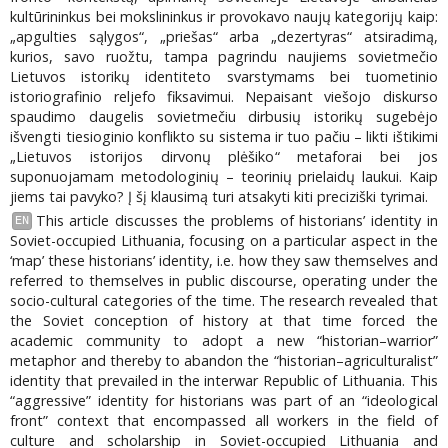
kultūrininkus bei mokslininkus ir provokavo naujų kategorijų kaip:
„apgulties sąlygos“, „priešas“ arba „dezertyras“ atsiradimą,
kurios, savo ruožtu, tampa pagrindu naujiems sovietmečio
Lietuvos istorikų identiteto svarstymams bei tuometinio
istoriografinio reljefo fiksavimui. Nepaisant viešojo diskurso
spaudimo daugelis sovietmečiu dirbusių istorikų sugebėjo
išvengti tiesioginio konflikto su sistema ir tuo pačiu – likti ištikimi
„Lietuvos istorijos dirvonų plėšiko“ metaforai bei jos
suponuojamam metodologinių – teorinių prielaidų laukui. Kaip
jiems tai pavyko? Į šį klausimą turi atsakyti kiti preciziški tyrimai.
This article discusses the problems of historians’ identity in
EN
Soviet-occupied Lithuania, focusing on a particular aspect in the
‘map’ these historians’ identity, i.e. how they saw themselves and
referred to themselves in public discourse, operating under the
socio-cultural categories of the time. The research revealed that
the Soviet conception of history at that time forced the
academic community to adopt a new “historian–warrior”
metaphor and thereby to abandon the “historian–agriculturalist”
identity that prevailed in the interwar Republic of Lithuania. This
“aggressive” identity for historians was part of an “ideological
front” context that encompassed all workers in the field of
culture and scholarship in Soviet-occupied Lithuania and