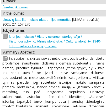
Authors:
Švedas, Aurimas
In the Journal:
[LKMA metraštis],
Lietuvių katalikų mokslo akademijos metraštis
2005, 27, 267-276
Subject terms:
;
LT
Istorijos mokslas / History science
Istoriografija /
;
;
Historiography
Kultūrinis identitetas / Cultural identitity
1940-
1990. Lietuva okupacijų metais.
Summary / Abstract:
Šis straipsnis skirtas sovietmečio Lietuvos istorikų identiteto
LT
problemos svarstymui, didžiausią dėmesį sutelkiant į į vieną
dėmenį praeities tyrinėtojų tapatybės „žemėlapyje“, t.y. – kaip
jos nariai suvokė bei įvardino save viešajame diskurse,
operuodami to meto sociokultūrinėmis kategorijomis. Atliktas
tyrimas parodė, jog sovietinio istorijos mokslo samprata
primetė mokslininkų bendruomenei naują – „istoriko kario“ –
metaforą, tuo pačiu neigdama tarpukario Lietuvoje
sukonstruotą „istoriko – žemdirbio“ identitetą. „Agresyvi“
istorikų tapatybė buvo įkomponuota į bendrą „ideologinio
fronto“ kontekstą, apimantį sovietinėje Lietuvoje dirbančius