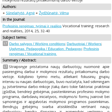
mokymosi rezultatų pritaikomumą darbo vietoje
Authors:
Sūnelaitytė, Agnė
Žydžiūnaitė, Vilma
In the Journal:
Vocational training: research
Profesinis rengimas: tyrimai ir realijos
and realities, 2014, 25, 32-40
Subject terms:
;
;
LT
Darbo sąlygos / Working conditions
Darbuotojai / Workers
;
Ugdymas. Pedagogika / Education. Pedagogy
Profesinis
rengimas / Vocational training.
Summary / Abstract:
Straipsnyje pristatoma naujų darbuotojų nuomonė apie
LT
pasirengimą darbui ir mokymosi rezultatų pritaikomumą darbo
vietoje. Kokybinio tyrimo metu, atliekant fokusinių grupių
interviu su naujais darbuotojais, buvo nustatyta, kad sėkmingam
jų įsitvirtinimui darbo rinkoje įtaką daro tokie faktoriai: praktiniai
įgūdžiai, bendrieji gebėjimai, pasitenkinimas profesinio mokymo
programa, darbdavių iniciatyvos, mokymo/si formų įvairovė bei
sąmoningas ir apgalvotas mokymosi programos pasirinkimas.
Bendrųjų gebėjimų svarba atsiskleidžia vertinant naujų
darbuotojų bendrą išprusimą ir asmenybės vertinimą, o