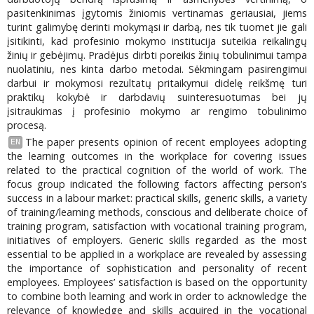
pasitenkinimas įgytomis žiniomis vertinamas geriausiai, jiems
turint galimybę derinti mokymąsi ir darbą, nes tik tuomet jie gali
įsitikinti, kad profesinio mokymo institucija suteikia reikalingų
žinių ir gebėjimų. Pradėjus dirbti poreikis žinių tobulinimui tampa
nuolatiniu, nes kinta darbo metodai. Sėkmingam pasirengimui
darbui ir mokymosi rezultatų pritaikymui didelę reikšmę turi
praktikų kokybė ir darbdavių suinteresuotumas bei jų
įsitraukimas į profesinio mokymo ar rengimo tobulinimo
procesą.
The paper presents opinion of recent employees adopting
EN
the learning outcomes in the workplace for covering issues
related to the practical cognition of the world of work. The
focus group indicated the following factors affecting person’s
success in a labour market: practical skills, generic skills, a variety
of training/learning methods, conscious and deliberate choice of
training program, satisfaction with vocational training program,
initiatives of employers. Generic skills regarded as the most
essential to be applied in a workplace are revealed by assessing
the importance of sophistication and personality of recent
employees. Employees’ satisfaction is based on the opportunity
to combine both learning and work in order to acknowledge the
relevance of knowledge and skills acquired in the vocational