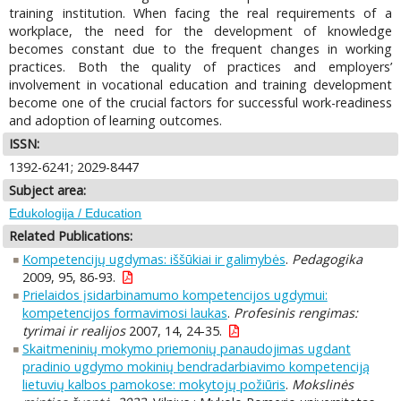
training institution. When facing the real requirements of a
workplace, the need for the development of knowledge
becomes constant due to the frequent changes in working
practices. Both the quality of practices and employers’
involvement in vocational education and training development
become one of the crucial factors for successful work-readiness
and adoption of learning outcomes.
ISSN:
1392-6241; 2029-8447
Subject area:
Edukologija / Education
Related Publications:
Kompetencijų ugdymas: iššūkiai ir galimybės
.
Pedagogika
2009, 95, 86-93.
Prielaidos įsidarbinamumo kompetencijos ugdymui:
kompetencijos formavimosi laukas
.
Profesinis rengimas:
tyrimai ir realijos
2007, 14, 24-35.
Skaitmeninių mokymo priemonių panaudojimas ugdant
pradinio ugdymo mokinių bendradarbiavimo kompetenciją
lietuvių kalbos pamokose: mokytojų požiūris
.
Mokslinės