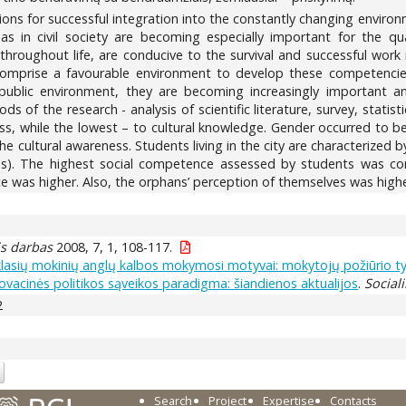
ns for successful integration into the constantly changing environm
 as in civil society are becoming especially important for the qua
roughout life, are conducive to the survival and successful work 
es comprise a favourable environment to develop these competenci
ublic environment, they are becoming increasingly important and
 of the research - analysis of scientific literature, survey, statist
ess, while the lowest – to cultural knowledge. Gender occurred to be
 the cultural awareness. Students living in the city are characterize
ages). The highest social competence assessed by students was co
ce was higher. Also, the orphans’ perception of themselves was highe
is darbas
2008, 7, 1, 108-117.
 klasių mokinių anglų kalbos mokymosi motyvai: mokytojų požiūrio t
inovacinės politikos sąveikos paradigma: šiandienos aktualijos
.
Social
2
Search
Project
Expertise
Contacts