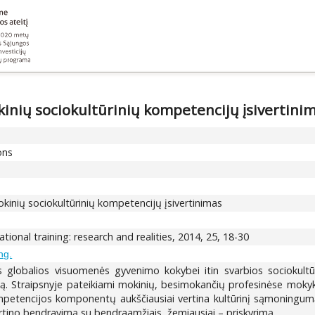
nių sociokultūrinių kompetencijų įsivertini
ons
inių sociokultūrinių kompetencijų įsivertinimas
tional training: research and realities, 2014, 25, 18-30
ng.
ės globalios visuomenės gyvenimo kokybei itin svarbios sociokult
inką. Straipsnyje pateikiami mokinių, besimokančių profesinėse mokykl
ompetencijos komponentų aukščiausiai vertina kultūrinį sąmoningumą, 
tino bendravimą su bendraamžiais, žemiausiai – priskyrimą.