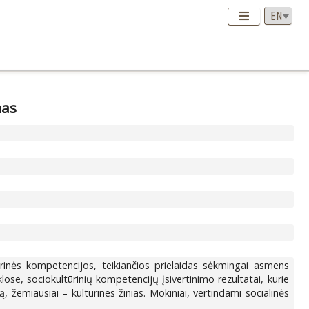
mas
ūrinės kompetencijos, teikiančios prielaidas sėkmingai asmens
ose, sociokultūrinių kompetencijų įsivertinimo rezultatai, kurie
žemiausiai – kultūrines žinias. Mokiniai, vertindami socialinės