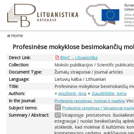
Home
Profesinėse mokyklose besimokančių moki
Direct Link:
©InC – Lituanistika
Collection:
Mokslo publikacijos / Scientific publicati
Document Type:
Žurnalų straipsniai / Journal articles
Language:
Lietuvių kalba / Lithuanian
Title:
Profesinėse mokyklose besimokančių mok
Authors:
Anužienė, Ieva
Gaudėšiūtė, Iveta
In the Journal:
Voca
Profesinis rengimas: tyrimai ir realijos
Subject terms:
LT
Profesinis rengimas / Vocational traini
Summary / Abstract:
Straipsnyje pristatomos šiuolaikin
LT
integracijai į nuolat besikeičiančią apl
atskleidė, kad mokiniai iš kultūrinės k
kompetencijos ugdymą, aukščiausiai įver