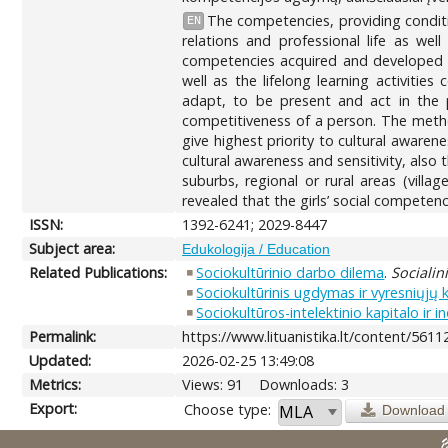
The competencies, providing conditio
EN
relations and professional life as well
competencies acquired and developed th
well as the lifelong learning activiti
adapt, to be present and act in the p
competitiveness of a person. The methods
give highest priority to cultural awaren
cultural awareness and sensitivity, also
suburbs, regional or rural areas (vill
revealed that the girls’ social competen
ISSN:
1392-6241; 2029-8447
Subject area:
Edukologija / Education
Related Publications:
Sociokultūrinio darbo dilema
.
Socialin
Sociokultūrinis ugdymas ir vyresniųjų
Sociokultūros-intelektinio kapitalo ir 
Permalink:
https://www.lituanistika.lt/content/5611
Updated:
2026-02-25 13:49:08
Metrics:
Views: 91
Downloads: 3
Export:
Choose type:
Download