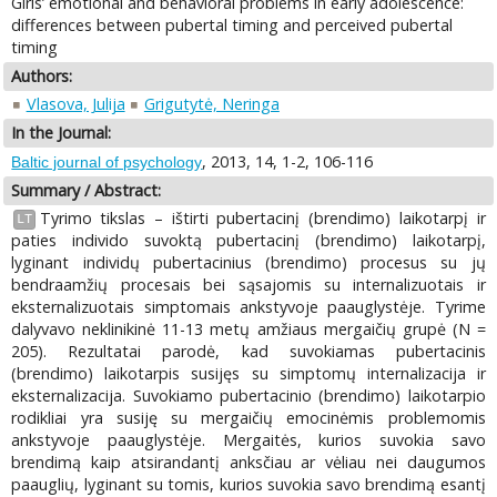
Girls’ emotional and behavioral problems in early adolescence:
differences between pubertal timing and perceived pubertal
timing
Authors:
Vlasova, Julija
Grigutytė, Neringa
In the Journal:
, 2013, 14, 1-2, 106-116
Baltic journal of psychology
Summary / Abstract:
Tyrimo tikslas – ištirti pubertacinį (brendimo) laikotarpį ir
LT
paties individo suvoktą pubertacinį (brendimo) laikotarpį,
lyginant individų pubertacinius (brendimo) procesus su jų
bendraamžių procesais bei sąsajomis su internalizuotais ir
eksternalizuotais simptomais ankstyvoje paauglystėje. Tyrime
dalyvavo neklinikinė 11-13 metų amžiaus mergaičių grupė (N =
205). Rezultatai parodė, kad suvokiamas pubertacinis
(brendimo) laikotarpis susijęs su simptomų internalizacija ir
eksternalizacija. Suvokiamo pubertacinio (brendimo) laikotarpio
rodikliai yra susiję su mergaičių emocinėmis problemomis
ankstyvoje paauglystėje. Mergaitės, kurios suvokia savo
brendimą kaip atsirandantį anksčiau ar vėliau nei daugumos
paauglių, lyginant su tomis, kurios suvokia savo brendimą esantį